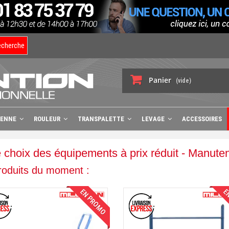
echerche
Panier
(vide)
BENNE
ROULEUR
TRANSPALETTE
LEVAGE
ACCESSOIRES
 choix des équipements à prix réduit - Manuten
roduits du moment :
EN PROMO
EN