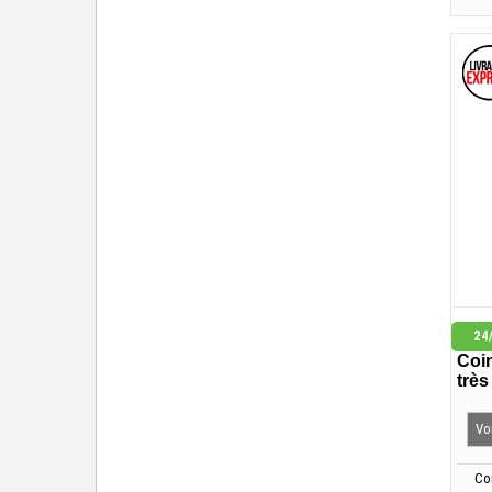
ho
24
Coin
trè
Voi
Co