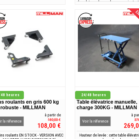
les plateaux larges, les roues pivotant
rizontales.Légèrement courbées et avec
poignée verticale font de ce ch
tuyaux verticaux.
équipement très utile dans les ate
EN
entre
/48 heures
24/48 heures
s roulants en gris 600 kg
Table élévatrice manuelle,
s robuste - MILLMAN
charge 300KG - MILLMAN
à partir de
à par
180,00 €
37
r la réference
Voir la réference
108,00 €
269,0
ins roulants EN STOCK - VERSION AVEC
Hauteur de levée : cette table élévatr