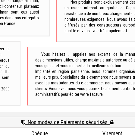
de la marque Millman,
Nos produits sont exclusivement des
roll-conteneur plateaux
un usage intensif au quotidien. Capac
llman sont eux aussi
résistance à de nombreux chargements o
bles dans nos entrepôts
nombreuses exigences. Nous avons fait 
en France.
diffusés par des constructeurs europé
qualité et vous livrer très rapidement.
er la
Vous hésitez ... appelez nos experts de la manut
n:
des dimensions utiles, charge maximale autorisée ou délai d
morque
vous guider et vous conseiller la meilleure solution.
ion ou
Implanté en région parisienne, nous sommes organisés 
alette
meilleurs prix. Spécialiste du e-commerce nous savons tr
 sont
avec les mastodontes du e-commerce, nous savons aussi 
clients. Ainsi avec nous vous pourrez facilement contact
e 2000
administratifs pour éditer votre facture.
Nos modes de Paiements sécurisés
Chèque
Virement