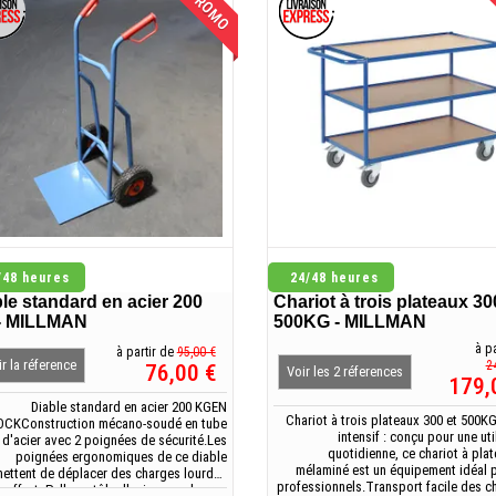
EN PROMO
EN
/48 heures
24/48 heures
le standard en acier 200
Chariot à trois plateaux 30
- MILLMAN
500KG - MILLMAN
à pa
à partir de
95,00 €
r la réference
2
76,00 €
Voir les 2 réferences
179,
Diable standard en acier 200 KGEN
Chariot à trois plateaux 300 et 500K
CKConstruction mécano-soudé en tube
intensif : conçu pour une uti
d'acier avec 2 poignées de sécurité.Les
quotidienne, ce chariot à pla
poignées ergonomiques de ce diable
mélaminé est un équipement idéal p
ettent de déplacer des charges lourdes
professionnels.Transport facile des c
 effort. Pelle en tôle d'acier avec barres