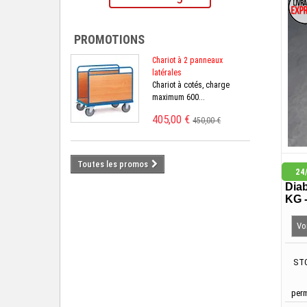
PROMOTIONS
Chariot à 2 panneaux
latérales
Chariot à cotés, charge
maximum 600...
405,00 €
450,00 €
Toutes les promos
24
Diab
KG 
Voi
STO
perm
sans