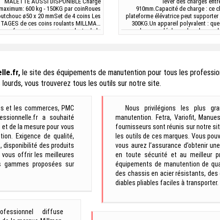
MALETTE AUSSI DISPONIBLE Charge
lever des charges entr
maximum: 600 kg - 150KG par coinRoues
910mm.Capacité de charge : ce ch
utchouc ø50 x 20 mmSet de 4 coins Les
plateforme élévatrice peut supporter
TAGES de ces coins roulants MILLMAN
300KG.Un appareil polyvalent : que
rque française : ces coins roulants de la
pour lever ou déplacer des charges l
arque française MILLMAN, garant d'une
cet appareil est idéal 
 qualité de construction. Très pratiques
professionnels.Caractéristiques : un
pour les charges encombrantes : ces...
830*500mm, cis
le.fr,
le site des équipements de manutention pour tous les professio
lourds, vous trouverez tous les outils sur notre site.
ries et les commerces, PMC
Nous privilégions les plus g
essionnelle.fr a souhaité
manutention. Fetra, Variofit, Manue
 et de la mesure pour vous
fournisseurs sont réunis sur notre s
ion. Exigence de qualité,
les outils de ces marques. Vous pouve
disponibilité des produits
vous aurez l’assurance d’obtenir une
 vous offrir les meilleures
en toute sécurité et au meilleur p
les gammes proposées sur
équipements de manutention de qual
des chassis en acier résistants, des
diables pliables faciles à transporter
ofessionnel diffuse