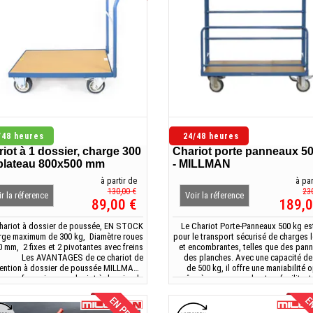
/48 heures
24/48 heures
iot à 1 dossier, charge 300
Chariot porte panneaux 
 plateau 800x500 mm
- MILLMAN
à partir de
à par
130,00 €
23
r la réference
Voir la réference
89,00 €
189,0
hariot à dossier de poussée, EN STOCK
Le Chariot Porte-Panneaux 500 kg es
rge maximum de 300 kg, Diamètre roues
pour le transport sécurisé de charges 
0 mm, 2 fixes et 2 pivotantes avec freins
et encombrantes, telles que des pann
Les AVANTAGES de ce chariot de
des planches. Avec une capacité de
ention à dossier de poussée MILLMAN :
de 500 kg, il offre une maniabilité 
rque française : ce chariot à dossier de
grâce à ses roues robustes, facilitant 
poussée est de la marque française
déplacement en toute sécurité d
MAN. Garantissant une haute qualité de
environnements indust
construction. Chariot très robuste...
profession