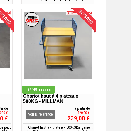
es et la
Montée d'escalier facilitée grâce à des 3
ariot un
roues de 160 mm
liers et
 PROMO
EN PROMO
pôts....
24/48 heures
Chariot haut à 4 plateaux
500KG - MILLMAN
tir de
à partir de
0,00 €
320,00 €
Voir la réference
0 €
239,00 €
ice peut
Chariot haut à 4 plateaux 500KGRangement