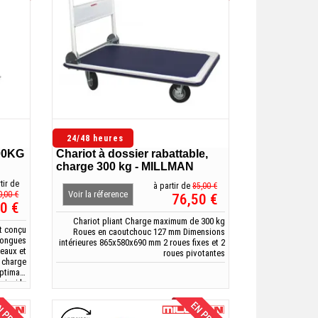
24/48 heures
500KG
Chariot à dossier rabattable,
charge 300 kg - MILLMAN
tir de
à partir de
85,00 €
Voir la réference
0,00 €
76,50 €
0 €
Chariot pliant Charge maximum de 300 kg
t conçu
Roues en caoutchouc 127 mm Dimensions
longues
intérieures 865x580x690 mm 2 roues fixes et 2
eaux et
roues pivotantes
 charge
optimale
ainsi le
ans les
riels et
nels....