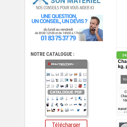
NOTRE CATALOGUE :
24
Char
kg,
Voi
C
Cha
16
manut
Ma
MILL
Télécharger