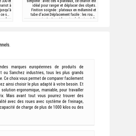
e 330 et
simplifié : avec ces 4 plateaux, ce chariot est
ariot à
idéal pour ranger et déplacer des objets.
 jusqu’à
Finition soignée : plateaux en mélaminé et
 ce soit
tube d’acier.Déplacement facile : les roues
ourdes,
pivotantes et la poignée horizontale
pour les
permettent de déplacer facilement des
 plateau
charges lourdes.Charge maximale supportée :
eaux...
ce...
nnels.
randes marques européennes de produits de
st ou Sanchez industries, tous les plus grands
ite. Ce choix vous permet de comparer facilement
z ainsi choisir le plus adapté à votre besoin. Et
 solution ergonomique, maniable, pour travailler
rix. Mais avant tout vous pourrez trouver des
ité avec des roues avec système de freinage,
 capacité de charge de plus de 1000 kilos ou des
.