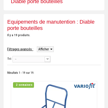
Diable porte bouteilles
+
REMORQUE INDUSTRIELLE
+
ROULEUR ET PLATEAU ROULANT
Equipements de manutention : Diable
+
TRANSPALETTE ET PALETTAGE
porte bouteilles
GERBEUR ET CRIC INDUSTRIEL
Il y a 19 produits.
+
ACCESSOIRES ET COMPLÉMENTS
Filtrages avancés :
Afficher
+
CHOIX PAR USAGE
Tri
--
+
LEVAGE
Résultats 1 - 19 sur 19.
2 semaines