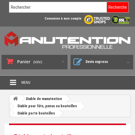
Recherche
Connexion à mon compte
Panier
Devis express
(vide)
MENU
PROMO DÉSTOCKAGE
Diable de manutention
+
Diable pour fûts, pneus ou bouteilles
CHARIOT DE MANUTENTION
Diable porte bouteilles
+
DIABLE DE MANUTENTION
+
BENNE BASCULANTE