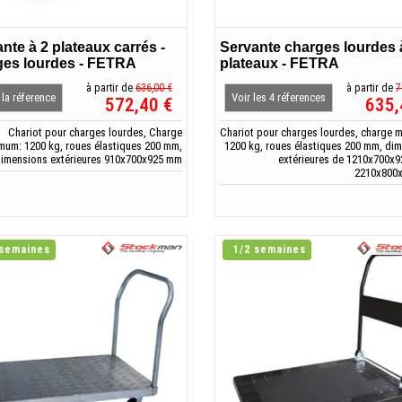
nte à 2 plateaux carrés -
Servante charges lourdes 
ges lourdes - FETRA
plateaux - FETRA
à partir de
636,00 €
à partir de
7
 la réference
Voir les 4 réferences
572,40 €
635,
Chariot pour charges lourdes, Charge
Chariot pour charges lourdes, charge
mum: 1200 kg, roues élastiques 200 mm,
1200 kg, roues élastiques 200 mm, di
imensions extérieures 910x700x925 mm
extérieures de 1210x700x
2210x800
 semaines
1/2 semaines