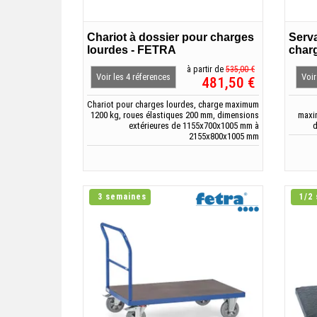
Chariot à dossier pour charges
Serva
lourdes - FETRA
char
à partir de
535,00 €
Voir les 4 réferences
Voir
481,50 €
Chariot pour charges lourdes, charge maximum
1200 kg, roues élastiques 200 mm, dimensions
maxi
extérieures de 1155x700x1005 mm à
d
2155x800x1005 mm
3 semaines
1/2