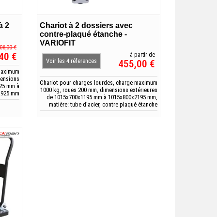
à 2
Chariot à 2 dossiers avec
contre-plaqué étanche -
VARIOFIT
06,00 €
40 €
à partir de
Voir les 4 réferences
455,00 €
 maximum
mensions
Chariot pour charges lourdes, charge maximum
925 mm à
1000 kg, roues 200 mm, dimensions extérieures
x925 mm
de 1015x700x1195 mm à 1015x800x2195 mm,
matière: tube d'acier, contre plaqué étanche