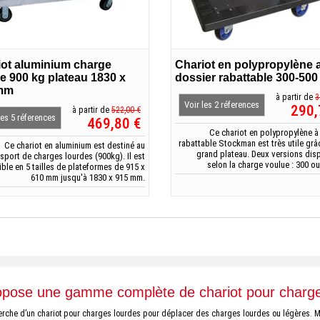
iot aluminium charge
Chariot en polypropylène 
e 900 kg plateau 1830 x
dossier rabattable 300-500
mm
à partir de
3
Voir les 2 réferences
290,
à partir de
522,00 €
les 5 réferences
469,80 €
Ce chariot en polypropylène à
rabattable Stockman est très utile grâ
Ce chariot en aluminium est destiné au
grand plateau. Deux versions dis
nsport de charges lourdes (900kg). Il est
selon la charge voulue : 300 ou
ble en 5 tailles de plateformes de 915 x
610 mm jusqu'à 1830 x 915 mm.
ropose une gamme complète de chariot pour charge
echerche d’un chariot pour charges lourdes pour déplacer des charges lourdes ou légères