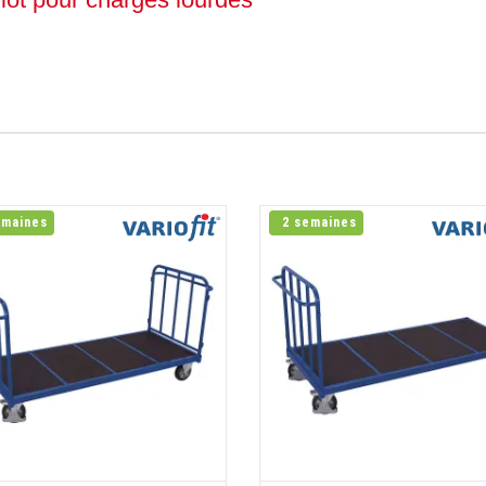
emaines
2 semaines