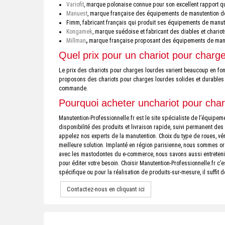
Variofit
, marque polonaise connue pour son excellent rapport qua
Manuest
, marque française des équipements de manutention d
Fimm, fabricant français qui produit ses équipements de manut
Kongamek
, marque suédoise et fabricant des diables et chario
Millman
,
marque française proposant des équipements de manute
Quel prix pour un chariot pour charg
Le prix des chariots pour charges lourdes varient beaucoup en fon
proposons des chariots pour charges lourdes solides et durables et
commande.
Pourquoi acheter unchariot pour char
Manutention-Professionnelle.fr est le site spécialiste de l’équip
disponibilité des produits et livraison rapide, suivi permanent des
appelez nos experts de la manutention. Choix du type de roues, véri
meilleure solution. Implanté en région parisienne, nous sommes org
avec les mastodontes du e-commerce, nous savons aussi entretenir 
pour éditer votre besoin. Choisir Manutention-Professionnelle.fr c’
spécifique ou pour la réalisation de produits-sur-mesure, il suffi
Contactez-nous en cliquant ici