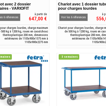
ot avec 2 dossier
Chariot avec 1 dossier tub
aires - VARIOFIT
pour charges lourdes
à partir de
à p
les 6 réferences
Voir les 6 réferences
647,00 €
556,
 pour charges lourdes, charge maximum
Chariot pour charges lourdes, charge
 500 kg à 1200 kg, roues en caoutchouc
de 500 kg à 1200 kg, roues en ca
thermoplastique 200 mm, dimensions
thermoplastique 200 mm, di
extérieures de 1105x900x1575 mm à
extérieures de 1105x900x1
1105x900x2275 mm
1105x900x
emaines
3 semaines