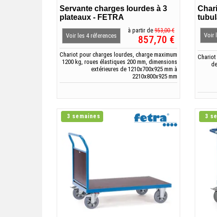
Servante charges lourdes à 3
Chari
plateaux - FETRA
tubul
à partir de
953,00 €
Voir 
Voir les 4 réferences
857,70 €
Chariot pour charges lourdes, charge maximum
Chariot
1200 kg, roues élastiques 200 mm, dimensions
de
extérieures de 1210x700x925 mm à
2210x800x925 mm
3 semaines
3 s