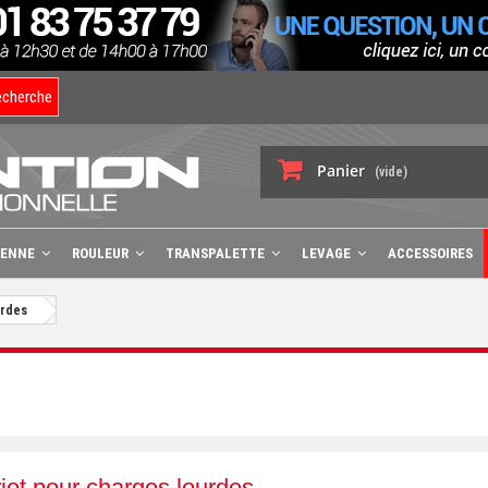
echerche
Panier
(vide)
BENNE
ROULEUR
TRANSPALETTE
LEVAGE
ACCESSOIRES
urdes
ot pour charges lourdes