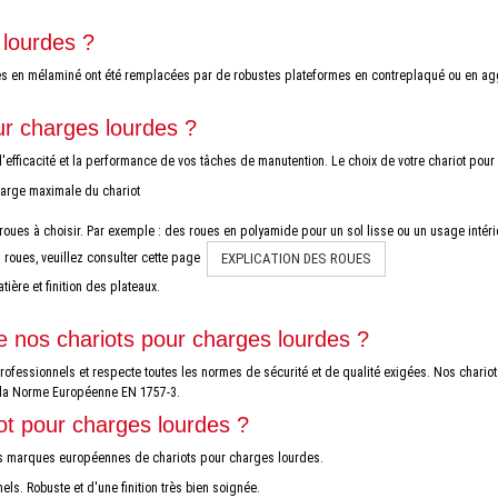
 lourdes ?
ères en mélaminé ont été remplacées par de robustes plateformes en contreplaqué ou en ag
ur charges lourdes ?
efficacité et la performance de vos tâches de manutention. Le choix de votre chariot pou
charge maximale du chariot
roues à choisir. Par exemple : des roues en polyamide pour un sol lisse ou un usage intérie
EXPLICATION DES ROUES
 roues, veuillez consulter cette page
tière et finition des plateaux.
e nos chariots pour charges lourdes ?
fessionnels et respecte toutes les normes de sécurité et de qualité exigées. Nos chariot
à la Norme Européenne EN 1757-3.
ot pour charges lourdes ?
des marques européennes de chariots pour charges lourdes.
ls. Robuste et d'une finition très bien soignée.