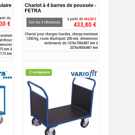
ulaire
Chariot à 4 barres de poussée -
FETRA
artir de
à partir de
482,00 €
Voir les 4 réferences
00 €
433,80 €
Chariot pour charges lourdes, charge maximum
 maximum
1200 kg, roues élastiques 200 mm, dimensions
outchouc
extérieures de 1076x700x887 mm à
mensions
2076x800x887 mm
475 mm à
2175 mm
2 semaines