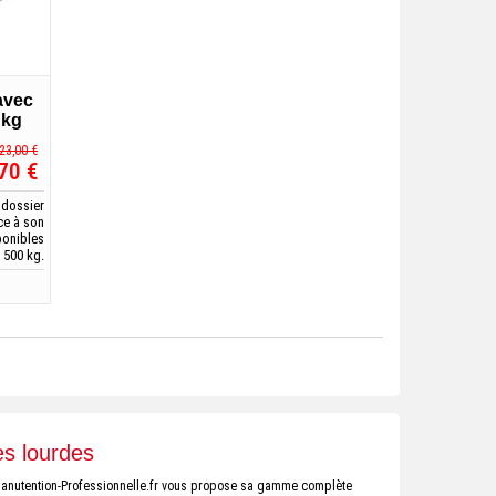
avec
 kg
23,00 €
70 €
 dossier
ce à son
ponibles
 500 kg.
s lourdes
. Manutention-Professionnelle.fr vous propose sa gamme complète