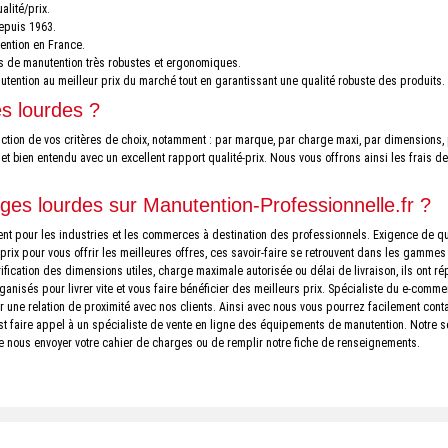
lité/prix.
epuis 1963.
ention en France.
ts de manutention très robustes et ergonomiques.
ntion au meilleur prix du marché tout en garantissant une qualité robuste des produits.
es lourdes ?
ction de vos critères de choix, notamment : par marque, par charge maxi, par dimensions, 
 bien entendu avec un excellent rapport qualité-prix. Nous vous offrons ainsi les frais de
ges lourdes sur Manutention-Professionnelle.fr ?
ement pour les industries et les commerces à destination des professionnels. Exigence de 
 prix pour vous offrir les meilleures offres, ces savoir-faire se retrouvent dans les gamme
fication des dimensions utiles, charge maximale autorisée ou délai de livraison, ils ont rép
anisés pour livrer vite et vous faire bénéficier des meilleurs prix. Spécialiste du e-comm
une relation de proximité avec nos clients. Ainsi avec nous vous pourrez facilement conta
est faire appel à un spécialiste de vente en ligne des équipements de manutention. Notre s
t de nous envoyer votre cahier de charges ou de remplir notre fiche de renseignements.