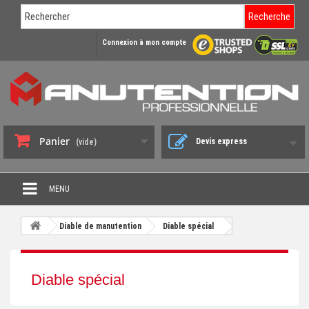
Recherche
Connexion à mon compte
Panier
Devis express
(vide)
MENU
PROMO DÉSTOCKAGE
Diable de manutention
Diable spécial
+
CHARIOT DE MANUTENTION
+
DIABLE DE MANUTENTION
Diable spécial
+
BENNE BASCULANTE