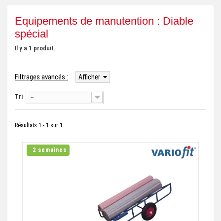
+
REMORQUE INDUSTRIELLE
Equipements de manutention : Diable
+
spécial
ROULEUR ET PLATEAU ROULANT
+
Il y a 1 produit.
TRANSPALETTE ET PALETTAGE
GERBEUR ET CRIC INDUSTRIEL
Filtrages avancés :
Afficher
+
ACCESSOIRES ET COMPLÉMENTS
Tri
--
+
CHOIX PAR USAGE
+
Résultats 1 - 1 sur 1.
LEVAGE
2 semaines