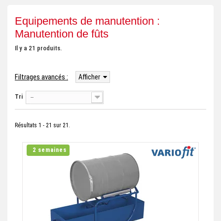
+
REMORQUE INDUSTRIELLE
Equipements de manutention :
+
Manutention de fûts
ROULEUR ET PLATEAU ROULANT
+
Il y a 21 produits.
TRANSPALETTE ET PALETTAGE
GERBEUR ET CRIC INDUSTRIEL
Filtrages avancés :
Afficher
+
ACCESSOIRES ET COMPLÉMENTS
Tri
--
+
CHOIX PAR USAGE
+
Résultats 1 - 21 sur 21.
LEVAGE
2 semaines