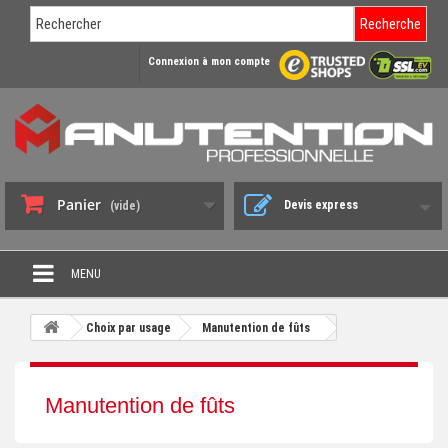
Recherche
Connexion à mon compte
Panier
Devis express
(vide)
MENU
PROMO DÉSTOCKAGE
Choix par usage
Manutention de fûts
+
CHARIOT DE MANUTENTION
+
DIABLE DE MANUTENTION
Manutention de fûts
+
BENNE BASCULANTE