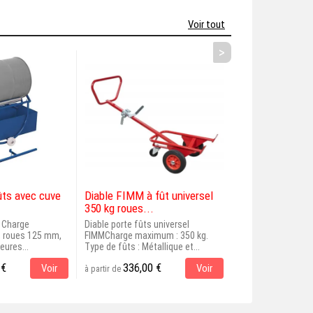
Voir tout
>
ûts avec cuve
Diable FIMM à fût universel
Diable FIMM à f
350 kg roues...
350 kg roues...
, Charge
Diable porte fûts universel
Diable professionn
 roues 125 mm,
FIMMCharge maximum : 350 kg.
universel FIMMCh
eures...
Type de fûts : Métallique et...
350 kg. Type de fûts
 €
336,00 €
350,00 
Voir
Voir
à partir de
à partir de