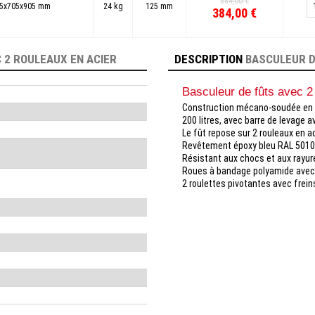
384,00 €
5x705x905 mm
24 kg
125 mm
384,00 €
 2 ROULEAUX EN ACIER
DESCRIPTION
BASCULEUR D
Basculeur de fûts avec 2
Construction mécano-soudée en tub
200 litres, avec barre de levage 
Le fût repose sur 2 rouleaux en ac
Revêtement époxy bleu RAL 5010
Résistant aux chocs et aux rayur
Roues à bandage polyamide avec
2 roulettes pivotantes avec frei