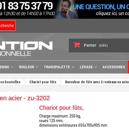
echerche
Panier
(vide)
BENNE
ROULEUR
TRANSPALETTE
LEVAGE
ACCESSOIRES
 ou bouteilles
Chariot pour fûts
Basculeur de fûts avec 2 rouleaux en acie
en acier - zu-3202
Chariot pour fûts,
Charge maximum: 250 kg,
roues 125 mm,
dimensions extérieures 655x705x905 mm