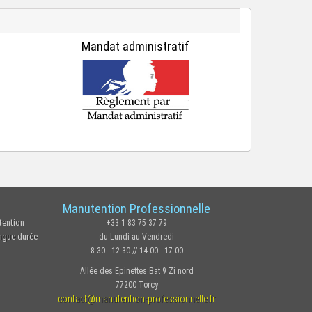
Mandat administratif
Manutention Professionnelle
tention
+33 1 83 75 37 79
ongue durée
du Lundi au Vendredi
8.30 - 12.30 // 14.00 - 17.00
Allée des Epinettes Bat 9 Zi nord
77200 Torcy
contact@manutention-professionnelle.fr