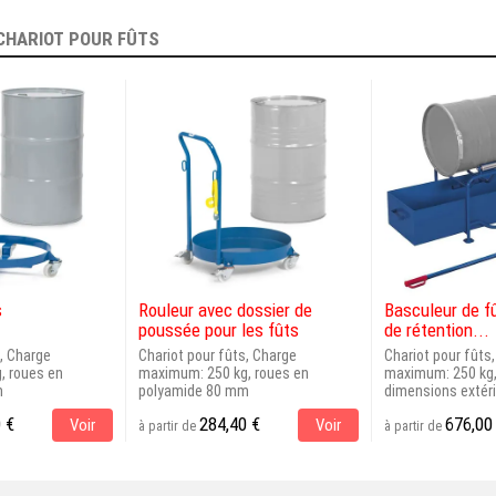
CHARIOT POUR FÛTS
s
Rouleur avec dossier de
Basculeur de f
poussée pour les fûts
de rétention...
s, Charge
Chariot pour fûts, Charge
Chariot pour fûts
, roues en
maximum: 250 kg, roues en
maximum: 250 kg,
m
polyamide 80 mm
dimensions extéri
 €
284,40 €
676,00
Voir
Voir
à partir de
à partir de