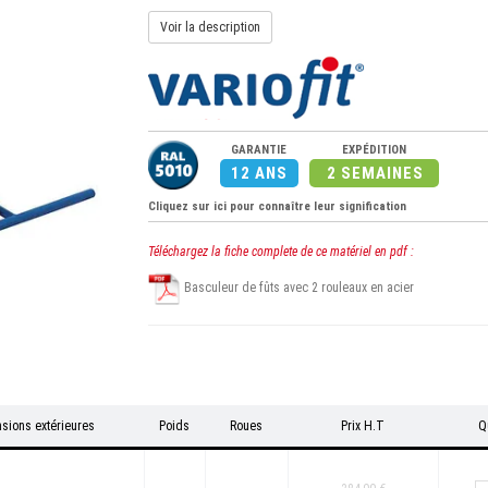
Voir la description
GARANTIE
EXPÉDITION
12 ANS
2 SEMAINES
Cliquez sur ici pour connaître leur signification
Téléchargez la fiche complete de ce matériel en pdf :
Basculeur de fûts avec 2 rouleaux en acier
sions extérieures
Poids
Roues
Prix H.T
Q