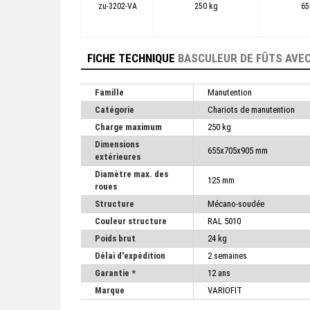
zu-3202-VA
250 kg
65
FICHE TECHNIQUE
BASCULEUR DE FÛTS AVEC
Famille
Manutention
Catégorie
Chariots de manutention
Charge maximum
250 kg
Dimensions
655x705x905 mm
extérieures
Diamètre max. des
125 mm
roues
Structure
Mécano-soudée
Couleur structure
RAL 5010
Poids brut
24 kg
Délai d'expédition
2 semaines
Garantie *
12 ans
Marque
VARIOFIT