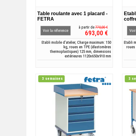
Table roulante avec 1 placard -
Etabl
FETRA
coffr
à partir de
770,00 €
Voir la réference
Voir
693,00 €
Etabli mobile d'atelier, Charge maximum: 150
Etabli 
kg, roues en TPE (élastomères
roues
thermoplastiques) 125 mm, dimensions
extérieures 1120x650x910 mm
3 semaines
3 s