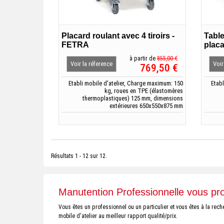
Placard roulant avec 4 tiroirs -
Table
FETRA
plac
à partir de
855,00 €
Voir la réference
Voir
769,50 €
Etabli mobile d'atelier, Charge maximum: 150
Etab
kg, roues en TPE (élastomères
thermoplastiques) 125 mm, dimensions
extérieures 650x550x875 mm
Résultats 1 - 12 sur 12.
Manutention Professionnelle vous pr
Vous êtes un professionnel ou un particulier et vous êtes à la re
mobile d'atelier au meilleur rapport qualité/prix.