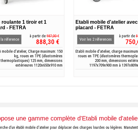
 roulante 1 tiroir et 1
Etabli mobile d'atelier avec
ard - FETRA
placard - FETRA
à partir de
987,00 €
à partir de
8
 la réference
Voir les 2 réferences
888,30 €
750,
li mobile d'atelier, Charge maximum: 150
Etabli mobile d'atelier, charge maximum
kg, roues en TPE (élastomères
roues en TPE (élastomères thermopla
thermoplastiques) 125 mm, dimensions
200 mm, dimensions extéri
extérieures 1120x650x910 mm
1197x709x900 mm à 1397x809
opose une gamme complète d'Etabli mobile d'atelie
cherche d’un établi mobile d'atelier pour déplacer des charges lourdes ou légères. Manute