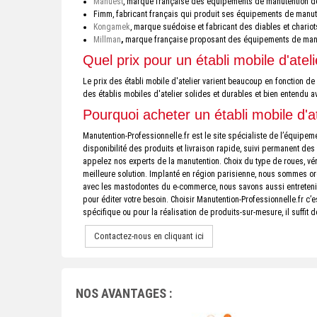
Manuest
, marque française des équipements de manutention d
Fimm, fabricant français qui produit ses équipements de manut
Kongamek
, marque suédoise et fabricant des diables et chario
Millman
,
marque française proposant des équipements de manute
Quel prix pour un établi mobile d'ateli
Le prix des établi mobile d'atelier varient beaucoup en fonction 
des établis mobiles d'atelier solides et durables et bien entendu a
Pourquoi acheter un établi mobile d'a
Manutention-Professionnelle.fr est le site spécialiste de l’équip
disponibilité des produits et livraison rapide, suivi permanent des
appelez nos experts de la manutention. Choix du type de roues, véri
meilleure solution. Implanté en région parisienne, nous sommes org
avec les mastodontes du e-commerce, nous savons aussi entretenir 
pour éditer votre besoin. Choisir Manutention-Professionnelle.fr c’
spécifique ou pour la réalisation de produits-sur-mesure, il suffi
Contactez-nous en cliquant ici
NOS AVANTAGES :