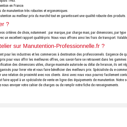
epuis 1963.
ention en France.
ts de manutention très robustes et ergonomiques.
ntion au meilleur prix du marché tout en garantissant une qualité robuste des produits.
er ?
de vos critères de choix, notamment : par marque, par charge maxi, par dimensions, par typ
vec un excellent rapport qualité-prix. Nous vous offrons ainsi les frais de transport. Vala
telier sur Manutention-Professionnelle.fr ?
ement pour les industries et les commerces à destination des professionnels. Exigence de 
 prix pour vous offrir les meilleures offres, ces savoir-faire se retrouvent dans les gamme
fication des dimensions utiles, charge maximale autorisée ou délai de livraison, ils ont rép
anisés pour livrer vite et vous faire bénéficier des meilleurs prix. Spécialiste du e-comm
une relation de proximité avec nos clients. Ainsi avec nous vous pourrez facilement conta
est faire appel à un spécialiste de vente en ligne des équipements de manutention. Notre s
t de nous envoyer votre cahier de charges ou de remplir notre fiche de renseignements.