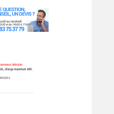
panneaux latérales
otés, charge maximum 600...
450,00 €