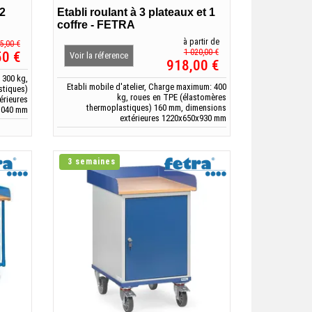
 2
Etabli roulant à 3 plateaux et 1
coffre - FETRA
à partir de
5,00 €
1 020,00 €
50 €
Voir la réference
918,00 €
 300 kg,
Etabli mobile d'atelier, Charge maximum: 400
stiques)
kg, roues en TPE (élastomères
érieures
thermoplastiques) 160 mm, dimensions
1040 mm
extérieures 1220x650x930 mm
3 semaines