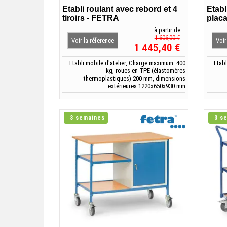
Etabli roulant avec rebord et 4
Etabl
tiroirs - FETRA
plac
à partir de
1 606,00 €
Voir la réference
Voir
1 445,40 €
Etabli mobile d'atelier, Charge maximum: 400
Etab
kg, roues en TPE (élastomères
thermoplastiques) 200 mm, dimensions
extérieures 1220x650x930 mm
3 semaines
3 s