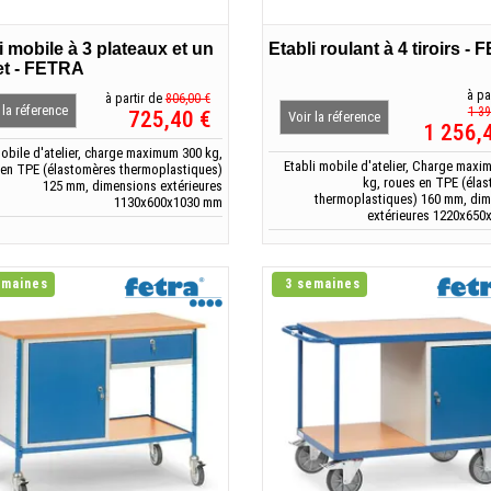
i mobile à 3 plateaux et un
Etabli roulant à 4 tiroirs -
et - FETRA
à pa
à partir de
806,00 €
 la réference
1 39
725,40 €
Voir la réference
1 256,
mobile d'atelier, charge maximum 300 kg,
Etabli mobile d'atelier, Charge maxi
 en TPE (élastomères thermoplastiques)
kg, roues en TPE (éla
125 mm, dimensions extérieures
thermoplastiques) 160 mm, di
1130x600x1030 mm
extérieures 1220x65
emaines
3 semaines