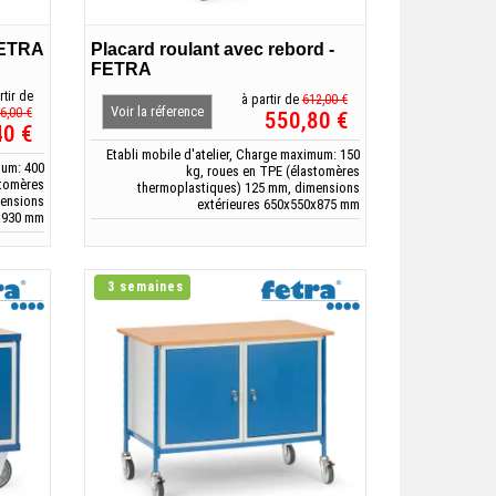
 FETRA
Placard roulant avec rebord -
FETRA
rtir de
à partir de
612,00 €
Voir la réference
6,00 €
550,80 €
40 €
Etabli mobile d'atelier, Charge maximum: 150
mum: 400
kg, roues en TPE (élastomères
stomères
thermoplastiques) 125 mm, dimensions
mensions
extérieures 650x550x875 mm
0x930 mm
3 semaines