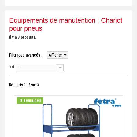
+
REMORQUE INDUSTRIELLE
+
Equipements de manutention : Chariot
ROULEUR ET PLATEAU ROULANT
pour pneus
+
TRANSPALETTE ET PALETTAGE
Il y a 3 produits.
GERBEUR ET CRIC INDUSTRIEL
+
Filtrages avancés :
Afficher
ACCESSOIRES ET COMPLÉMENTS
+
Tri
CHOIX PAR USAGE
--
+
LEVAGE
Résultats 1 - 3 sur 3.
3 semaines