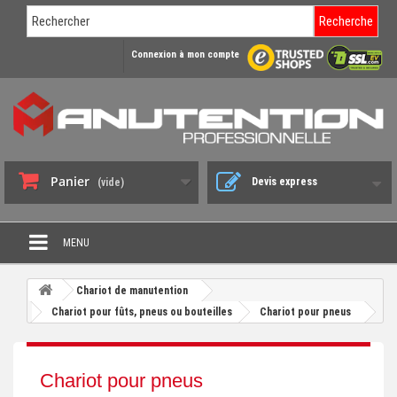
Recherche
Connexion à mon compte
Panier
Devis express
(vide)
MENU
PROMO DÉSTOCKAGE
Chariot de manutention
+
Chariot pour fûts, pneus ou bouteilles
Chariot pour pneus
CHARIOT DE MANUTENTION
+
DIABLE DE MANUTENTION
Chariot pour pneus
+
BENNE BASCULANTE