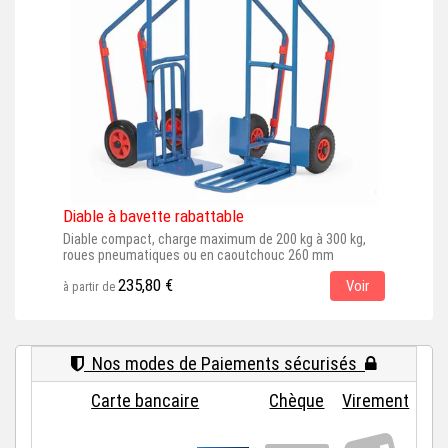
Diable à bavette rabattable
Diab
Diable compact, charge maximum de 200 kg à 300 kg,
Diab
roues pneumatiques ou en caoutchouc 260 mm
pneu
235,80 €
Voir
à partir de
à par
Nos modes de Paiements sécurisés
Carte bancaire
Chèque
Virement