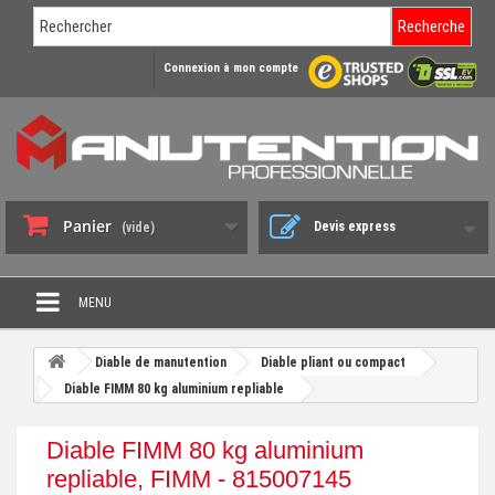
Recherche
Connexion à mon compte
Panier
Devis express
(vide)
MENU
PROMO DÉSTOCKAGE
Diable de manutention
Diable pliant ou compact
+
Diable FIMM 80 kg aluminium repliable
CHARIOT DE MANUTENTION
+
DIABLE DE MANUTENTION
Diable FIMM 80 kg aluminium
+
repliable, FIMM - 815007145
BENNE BASCULANTE