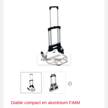
+
REMORQUE INDUSTRIELLE
+
ROULEUR ET PLATEAU ROULANT
+
TRANSPALETTE ET PALETTAGE
GERBEUR ET CRIC INDUSTRIEL
+
ACCESSOIRES ET COMPLÉMENTS
+
CHOIX PAR USAGE
Agrandir l'image
+
LEVAGE
Diable compact en aluminium FIMM