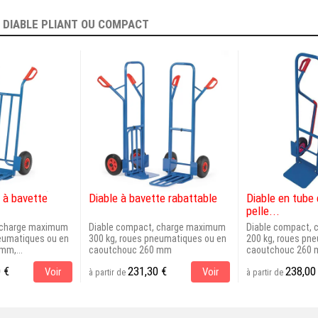
E
DIABLE PLIANT OU COMPACT
r à bavette
Diable à bavette rabattable
Diable en tube 
pelle...
 charge maximum
Diable compact, charge maximum
Diable compact,
neumatiques ou en
300 kg, roues pneumatiques ou en
200 kg, roues pn
mm,...
caoutchouc 260 mm
caoutchouc 260 m
 €
231,30 €
238,00
Voir
Voir
à partir de
à partir de