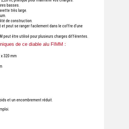
ures basses.
avette très large.
ium.
ité de construction.
 et peut se ranger facilement dans le coffre d'une
MM peut être utilisé pour plusieurs charges différentes.
hniques de ce diable alu FIMM :
0 x 320 mm
mm
poids et un encombrement réduit.
mploi.