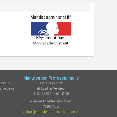
Mandat administratif
Manutention Professionnelle
tention
+33 1 83 75 37 79
ongue durée
du Lundi au Vendredi
8.30 - 12.30 // 14.00 - 17.00
Allée des Epinettes Bat 9 Zi nord
77200 Torcy
contact@manutention-professionnelle.fr