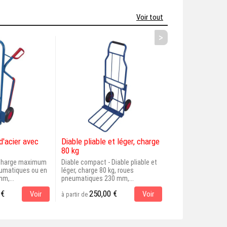
Voir tout
>
d'acier avec
Diable pliable et léger, charge
Diable pliant en
80 kg
plastique - 125 
 charge maximum
Diable compact - Diable pliable et
Diable pliant, Ch
eumatiques ou en
léger, charge 80 kg, roues
125 kg, roues Pol
m,...
pneumatiques 230 mm,...
matière: Aluminiu
 €
250,00 €
125,10 
Voir
Voir
à partir de
à partir de