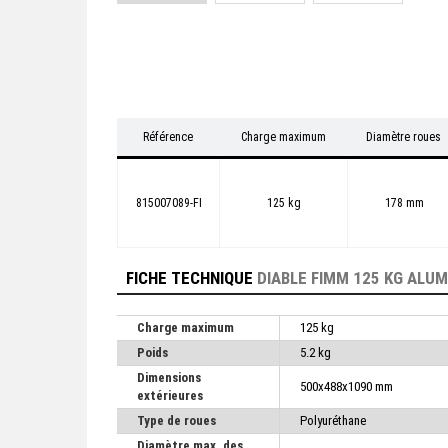
Référence
Charge maximum
Diamètre roues
815007089-FI
125 kg
178 mm
FICHE TECHNIQUE
DIABLE FIMM 125 KG ALUM
Charge maximum
125 kg
Poids
5.2 kg
Dimensions
500x488x1090 mm
extérieures
Type de roues
Polyuréthane
Diamètre max. des