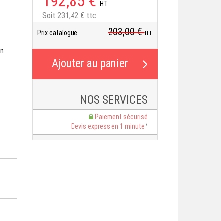
192,85 €
HT
Soit 231,42 € ttc
203,00 €
Prix catalogue
HT
en
e
NOS SERVICES
Paiement sécurisé
Devis express en 1 minute