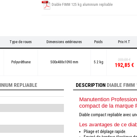
Diable FIMM 125 kg aluminium repliable
Type de roues
Dimensions extérieures
Poids
Prix H.T
203,00 €
Polyuréthane
500x488x1090 mm
5.2 kg
192,85 €
INIUM REPLIABLE
DESCRIPTION
DIABLE FIMM 
Manutention Profession
compact de la marque 
Diable compact repliable avec un
Les avantages de ce diab
Pliage et déplage rapide.
Equipé de tendeur élastique de