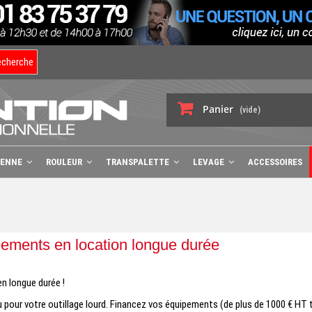
echerche
Panier
(vide)
BENNE
ROULEUR
TRANSPALETTE
LEVAGE
ACCESSOIRES
pements en location longue durée
n longue durée !
pour votre outillage lourd. Financez vos équipements (de plus de 1000 € HT t