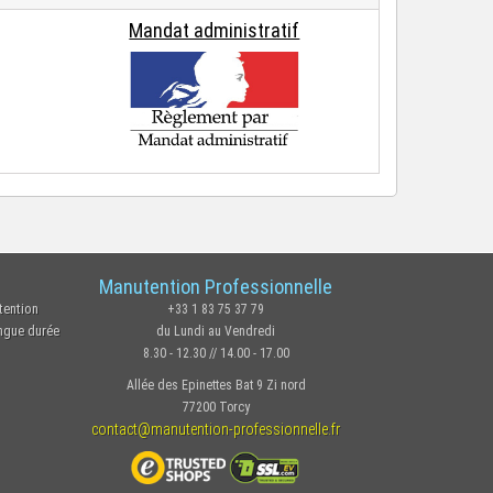
Mandat administratif
Manutention Professionnelle
tention
+33 1 83 75 37 79
ongue durée
du Lundi au Vendredi
8.30 - 12.30 // 14.00 - 17.00
Allée des Epinettes Bat 9 Zi nord
77200 Torcy
contact@manutention-professionnelle.fr