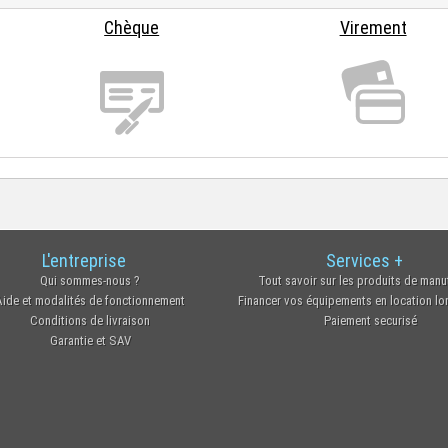
Chèque
Virement
L'entreprise
Services +
Qui sommes-nous ?
Tout savoir sur les produits de manu
Aide et modalités de fonctionnement
Financer vos équipements en location l
Conditions de livraison
Paiement securisé
Garantie et SAV