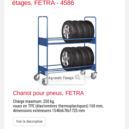
étages, FETRA - 4586
+
REMORQUE INDUSTRIELLE
+
ROULEUR ET PLATEAU ROULANT
+
TRANSPALETTE ET PALETTAGE
GERBEUR ET CRIC INDUSTRIEL
+
ACCESSOIRES ET COMPLÉMENTS
+
CHOIX PAR USAGE
+
LEVAGE
Agrandir l'image
Chariot pour pneus, FETRA
Charge maximum: 250 kg,
roues en TPE (élastomères thermoplastiques) 160 mm,
dimensions extérieures 1540x670x1725 mm
Voir la description