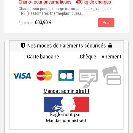
Cha
Chariot pour pneumatiques - 400 kg de charges
Char
Chariot pour pneus, Charge maximum: 400 kg, roues en
élas
TPE (élastomères thermoplastiques)...
603,90 €
Voir
à par
à partir de
Nos modes de Paiements sécurisés
Carte bancaire
Chèque
Virement
Mandat administratif