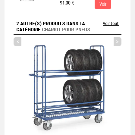
91,00 €
Voir
base, pour une meilleure visualisation. En
choisissant cet accessoire, assurez-vous
qu'il est bien adapté au produit principal
que vous avez sélectionné. Cet
2 AUTRE(S) PRODUITS DANS LA
Voir tout
accessoire est couramment...
CATÉGORIE
CHARIOT POUR PNEUS
<
>