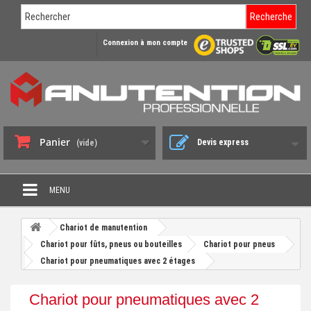
Recherche
Connexion à mon compte
Panier
Devis express
(vide)
MENU
PROMO DÉSTOCKAGE
Chariot de manutention
+
Chariot pour fûts, pneus ou bouteilles
Chariot pour pneus
CHARIOT DE MANUTENTION
Chariot pour pneumatiques avec 2 étages
+
DIABLE DE MANUTENTION
Chariot pour pneumatiques avec 2
+
BENNE BASCULANTE