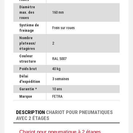
Diamètre
max. des
160 mm
roues
Système de
Frein sur roues
freinage
Nombre
plateaux/
2
étagères
Couleur
RAL 5007
structure
Poids brut
40 kg
Délai
3 semaines
d'expédition
Garantie *
10 ans
Marque
FETRA
DESCRIPTION
CHARIOT POUR PNEUMATIQUES
AVEC 2 ÉTAGES
Chariot pour pneumatique à 2 étages