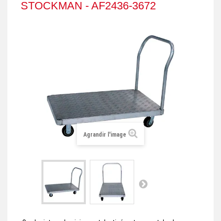
STOCKMAN - AF2436-3672
+
REMORQUE INDUSTRIELLE
+
ROULEUR ET PLATEAU ROULANT
+
TRANSPALETTE ET PALETTAGE
GERBEUR ET CRIC INDUSTRIEL
+
ACCESSOIRES ET COMPLÉMENTS
+
CHOIX PAR USAGE
+
LEVAGE
Agrandir l'image