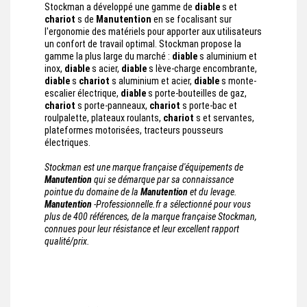
Stockman a développé une gamme de
diable
s et
chariot
s de
Manutention
en se focalisant sur
l'ergonomie des matériels pour apporter aux utilisateurs
un confort de travail optimal. Stockman propose la
gamme la plus large du marché :
diable
s aluminium et
inox,
diable
s acier,
diable
s lève-charge encombrante,
diable
s
chariot
s aluminium et acier,
diable
s monte-
escalier électrique,
diable
s porte-bouteilles de gaz,
chariot
s porte-panneaux,
chariot
s porte-bac et
roulpalette, plateaux roulants,
chariot
s et servantes,
plateformes motorisées, tracteurs pousseurs
électriques.
Stockman est une marque française d'équipements de
Manutention
qui se démarque par sa connaissance
pointue du domaine de la
Manutention
et du levage.
Manutention
-Professionnelle.fr a sélectionné pour vous
plus de 400 références, de la marque française Stockman,
connues pour leur résistance et leur excellent rapport
qualité/prix.