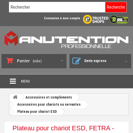
Recherche
Connexion à mon compte
Panier
Devis express
(vide)
MENU
PROMO DÉSTOCKAGE
Accessoires et compléments
+
Accessoires pour chariots ou servantes
CHARIOT DE MANUTENTION
Plateau pour chariot ESD
+
DIABLE DE MANUTENTION
Plateau pour chariot ESD, FETRA -
+
BENNE BASCULANTE