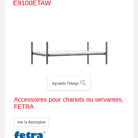
E9100ETAW
+
REMORQUE INDUSTRIELLE
+
ROULEUR ET PLATEAU ROULANT
+
TRANSPALETTE ET PALETTAGE
GERBEUR ET CRIC INDUSTRIEL
+
ACCESSOIRES ET COMPLÉMENTS
+
CHOIX PAR USAGE
+
LEVAGE
Agrandir l'image
Accessoires pour chariots ou servantes,
FETRA
Voir la description