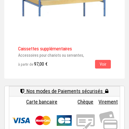
Caissettes supplémentaires
Plat
Accessoires pour chariots ou servantes,
Acce
char
97,00 €
Voir
à partir de
à par
Nos modes de Paiements sécurisés
Carte bancaire
Chèque
Virement