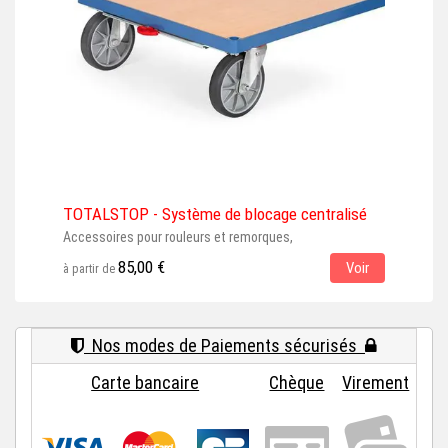
TOTALSTOP - Système de blocage centralisé
Prot
Accessoires pour rouleurs et remorques,
Acce
85,00 €
Voir
à partir de
à par
Nos modes de Paiements sécurisés
Carte bancaire
Chèque
Virement