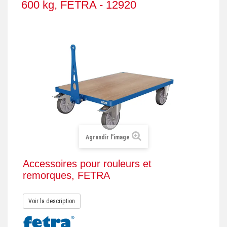
600 kg, FETRA - 12920
+
REMORQUE INDUSTRIELLE
+
ROULEUR ET PLATEAU ROULANT
+
TRANSPALETTE ET PALETTAGE
GERBEUR ET CRIC INDUSTRIEL
+
ACCESSOIRES ET COMPLÉMENTS
+
CHOIX PAR USAGE
+
LEVAGE
Agrandir l'image
Accessoires pour rouleurs et
remorques, FETRA
Voir la description