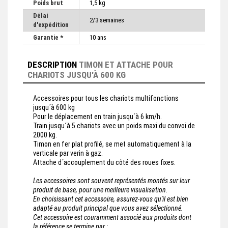
Poids brut
1,5 kg
Délai
2/3 semaines
d'expédition
Garantie *
10 ans
DESCRIPTION
TIMON ET ATTACHE POUR
CHARIOTS JUSQU'À 600 KG
Accessoires pour tous les chariots multifonctions
jusqu´à 600 kg
Pour le déplacement en train jusqu´à 6 km/h.
Train jusqu´à 5 chariots avec un poids maxi du convoi de
2000 kg.
Timon en fer plat profilé, se met automatiquement à la
verticale par verin à gaz.
Attache d´accouplement du côté des roues fixes.
Les accessoires sont souvent représentés montés sur leur
produit de base, pour une meilleure visualisation.
En choisissant cet accessoire, assurez-vous qu'il est bien
adapté au produit principal que vous avez sélectionné.
Cet accessoire est couramment associé aux produits dont
la référence se termine par :