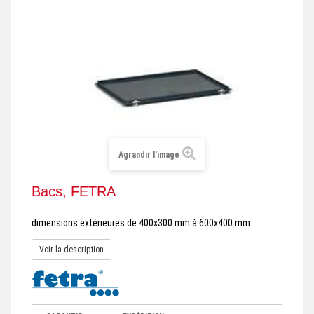
+
REMORQUE INDUSTRIELLE
+
ROULEUR ET PLATEAU ROULANT
+
TRANSPALETTE ET PALETTAGE
GERBEUR ET CRIC INDUSTRIEL
+
ACCESSOIRES ET COMPLÉMENTS
+
CHOIX PAR USAGE
Agrandir l'image
+
LEVAGE
Bacs, FETRA
dimensions extérieures de 400x300 mm à 600x400 mm
Voir la description