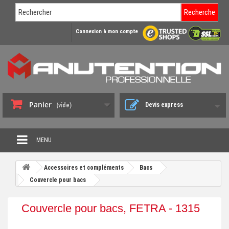
Recherche
Connexion à mon compte
Panier
Devis express
(vide)
MENU
PROMO DÉSTOCKAGE
Accessoires et compléments
Bacs
+
Couvercle pour bacs
CHARIOT DE MANUTENTION
+
DIABLE DE MANUTENTION
Couvercle pour bacs, FETRA - 1315
+
BENNE BASCULANTE