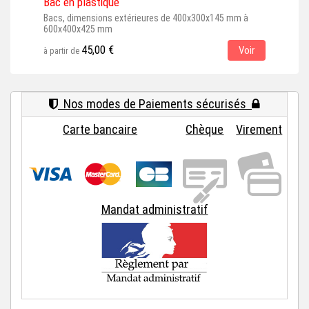
Bac en plastique
Bac 
Bacs, dimensions extérieures de 400x300x145 mm à
Bacs
600x400x425 mm
500
45,00 €
Voir
à partir de
à par
Nos modes de Paiements sécurisés
Carte bancaire
Chèque
Virement
Mandat administratif