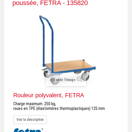
poussée, FETRA - 135820
+
REMORQUE INDUSTRIELLE
+
ROULEUR ET PLATEAU ROULANT
+
TRANSPALETTE ET PALETTAGE
GERBEUR ET CRIC INDUSTRIEL
+
ACCESSOIRES ET COMPLÉMENTS
+
CHOIX PAR USAGE
+
LEVAGE
Agrandir l'image
Rouleur polyvalent, FETRA
Charge maximum: 250 kg,
roues en TPE (élastomères thermoplastiques) 125 mm
Voir la description