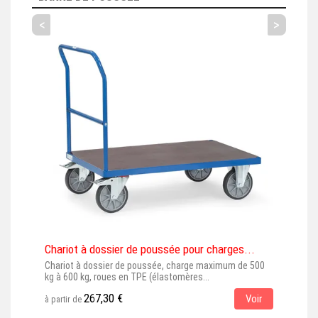
<
>
Chariot à dossier de poussée pour charges...
Char
Chariot à dossier de poussée, charge maximum de 500
Char
kg à 600 kg, roues en TPE (élastomères...
kg à
267,30 €
Voir
à partir de
à par