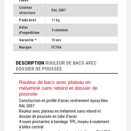
roues
Couleur
RAL 5007
structure
Poids brut
11 kg
Délai
3 semaines
d'expédition
Garantie *
10 ans
Marque
FETRA
DESCRIPTION
ROULEUR DE BACS AVEC
DOSSIER DE POUSSÉE
Rouleur de bacs avec plateau en
mélaminé sans rebord et dossier de
poussée
Construction en profilé d'acier, revêtement époxy bleu
RAL 5007.
Rouleur avec plateau en mélaminé sans rebord et
dossier de poussée en tube d'acier.
4 roues pivotantes à bandage TPE, moyeu à roulement
à billes central.