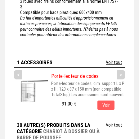
2 roues avec freins conformément à la Norme EN 1757-
3.
Compatible pour bacs plastiques 600x400 mm.
Du fait d'importantes difficultés d'approvisionnement en
matières premières, la fabrication des équipements FETRA
peut connaître des délais importants. N'hésitez pas à nous
contacter pour obtenir des informations complémentaires.
1 ACCESSOIRES
Voir tout
<
>
Porte-lecteur de codes
Porte-lecteur de codes; dim. support L x P
x H : 120 x 87 x 150 mm (non compatible
TotalStop) Les accessoires sont souvent
représentés montés sur leur produit de
91,00 €
Voir
base, pour une meilleure visualisation. En
choisissant cet accessoire, assurez-vous
qu'il est bien adapté au produit principal
que vous avez sélectionné. Cet
30 AUTRE(S) PRODUITS DANS LA
Voir tout
accessoire est couramment...
CATÉGORIE
CHARIOT À DOSSIER OU À
BARRE DE POUSSÉE