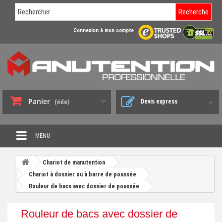
Recherche
Connexion à mon compte
Panier
Devis express
(vide)
MENU
PROMO DÉSTOCKAGE
Chariot de manutention
+
Chariot à dossier ou à barre de poussée
CHARIOT DE MANUTENTION
Rouleur de bacs avec dossier de poussée
+
DIABLE DE MANUTENTION
Rouleur de bacs avec dossier de
+
BENNE BASCULANTE