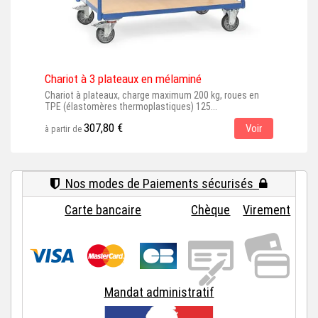
Chariot à 3 plateaux en mélaminé
Char
Chariot à plateaux, charge maximum 200 kg, roues en
Char
TPE (élastomères thermoplastiques) 125...
roue
307,80 €
Voir
à partir de
à par
Nos modes de Paiements sécurisés
Carte bancaire
Chèque
Virement
Mandat administratif