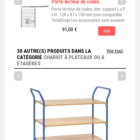
<
>
Porte-lecteur de codes
Porte-lecteur de codes; dim. support L x P
x H : 120 x 87 x 150 mm (non compatible
TotalStop) Les accessoires sont souvent
représentés montés sur leur produit de
91,00 €
Voir
base, pour une meilleure visualisation. En
choisissant cet accessoire, assurez-vous
qu'il est bien adapté au produit principal
que vous avez sélectionné. Cet
30 AUTRE(S) PRODUITS DANS LA
Voir tout
accessoire est couramment...
CATÉGORIE
CHARIOT À PLATEAUX OU À
ÉTAGÈRES
<
>