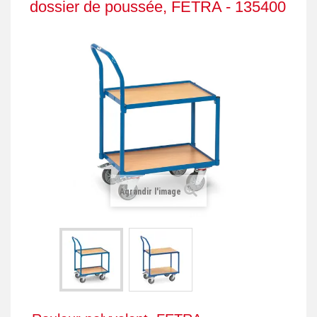
dossier de poussée, FETRA - 135400
+
REMORQUE INDUSTRIELLE
+
ROULEUR ET PLATEAU ROULANT
+
TRANSPALETTE ET PALETTAGE
GERBEUR ET CRIC INDUSTRIEL
+
ACCESSOIRES ET COMPLÉMENTS
+
CHOIX PAR USAGE
+
LEVAGE
Agrandir l'image