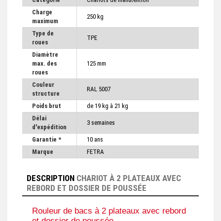
Charge
250 kg
maximum
Type de
TPE
roues
Diamètre
max. des
125 mm
roues
Couleur
RAL 5007
structure
Poids brut
de 19 kg à 21 kg
Délai
3 semaines
d'expédition
Garantie *
10 ans
Marque
FETRA
DESCRIPTION
CHARIOT À 2 PLATEAUX AVEC
REBORD ET DOSSIER DE POUSSÉE
Rouleur de bacs à 2 plateaux avec rebord
et dossier de poussée