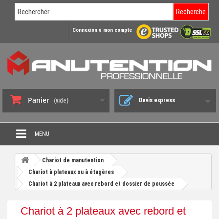
Recherche
Connexion à mon compte
Panier
Devis express
(vide)
MENU
PROMO DÉSTOCKAGE
Chariot de manutention
+
Chariot à plateaux ou à étagères
CHARIOT DE MANUTENTION
Chariot à 2 plateaux avec rebord et dossier de poussée
+
DIABLE DE MANUTENTION
Chariot à 2 plateaux avec rebord et
+
BENNE BASCULANTE