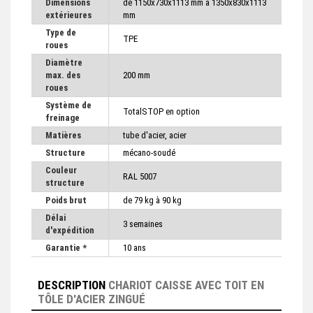
Dimensions
de 1150x730x1113 mm à 1350x830x1113
extérieures
mm
Type de
TPE
roues
Diamètre
max. des
200 mm
roues
Système de
TotalSTOP en option
freinage
Matières
tube d'acier, acier
Structure
mécano-soudé
Couleur
RAL 5007
structure
Poids brut
de 79 kg à 90 kg
Délai
3 semaines
d'expédition
Garantie *
10 ans
DESCRIPTION
CHARIOT CAISSE AVEC TOIT EN
TÔLE D'ACIER ZINGUÉ