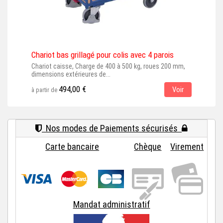
Chariot bas grillagé pour colis avec 4 parois
Char
Chariot caisse, Charge de 400 à 500 kg, roues 200 mm,
Char
dimensions extérieures de...
(éla
494,00 €
Voir
à partir de
à par
Nos modes de Paiements sécurisés
Carte bancaire
Chèque
Virement
Mandat administratif