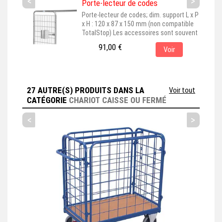
<
>
Porte-lecteur de codes
Porte-lecteur de codes; dim. support L x P
x H : 120 x 87 x 150 mm (non compatible
TotalStop) Les accessoires sont souvent
représentés montés sur leur produit de
91,00 €
Voir
base, pour une meilleure visualisation. En
choisissant cet accessoire, assurez-vous
qu'il est bien adapté au produit principal
que vous avez sélectionné. Cet
accessoire est couramment...
27 AUTRE(S) PRODUITS DANS LA
Voir tout
CATÉGORIE
CHARIOT CAISSE OU FERMÉ
<
>