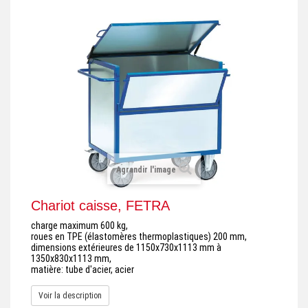
+
REMORQUE INDUSTRIELLE
+
ROULEUR ET PLATEAU ROULANT
+
TRANSPALETTE ET PALETTAGE
GERBEUR ET CRIC INDUSTRIEL
+
ACCESSOIRES ET COMPLÉMENTS
+
CHOIX PAR USAGE
Agrandir l'image
+
LEVAGE
Chariot caisse, FETRA
charge maximum 600 kg,
roues en TPE (élastomères thermoplastiques) 200 mm,
dimensions extérieures de 1150x730x1113 mm à
1350x830x1113 mm,
matière: tube d'acier, acier
Voir la description