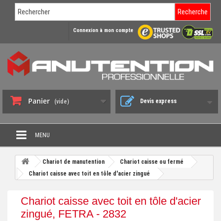
Recherche
Connexion à mon compte
Panier
Devis express
(vide)
MENU
PROMO DÉSTOCKAGE
Chariot de manutention
Chariot caisse ou fermé
+
Chariot caisse avec toit en tôle d'acier zingué
CHARIOT DE MANUTENTION
+
DIABLE DE MANUTENTION
Chariot caisse avec toit en tôle d'acier
+
zingué, FETRA - 2832
BENNE BASCULANTE