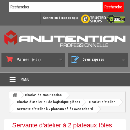
Recherche
Connexion à mon compte
Panier
Devis express
(vide)
MENU
PROMO DÉSTOCKAGE
Chariot de manutention
+
Chariot d'atelier ou de logistique pièces
Chariot d'atelier
CHARIOT DE MANUTENTION
Servante d'atelier à 2 plateaux tôlés avec rebord
+
DIABLE DE MANUTENTION
Servante d'atelier à 2 plateaux tôlés
+
BENNE BASCULANTE