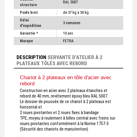
RAL 5007
structure
Poids brut
de 37 kg à 50 kg
Délai
3 semaines
d'expédition
Garantie *
10 ans
Marque
FETRA
DESCRIPTION
SERVANTE D'ATELIER À 2
PLATEAUX TÔLÉS AVEC REBORD
Chariot à 2 plateaux en tôle d'acier avec
rebord
Construction en acier avec 2 plateaux étanches et
rebord de 40 mm, revêtement époxy bleu RAL 5007.
Le dossier de poussée de ce chariot à 2 plateaux est
horizontal et .
2 roues pivotantes et 2 roues fixes à bandage
TPE, moyeu à roulement à billes central avec freins sur
roues pivotantes conformément à la Norme 1757-3
(Sécurité des chariots de manutention).
.