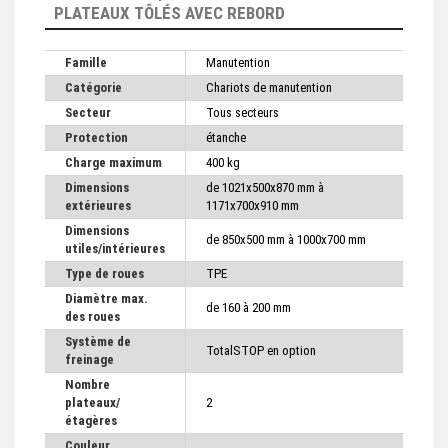
PLATEAUX TÔLÉS AVEC REBORD
Famille
Manutention
Catégorie
Chariots de manutention
Secteur
Tous secteurs
Protection
étanche
Charge maximum
400 kg
Dimensions
de 1021x500x870 mm à
extérieures
1171x700x910 mm
Dimensions
de 850x500 mm à 1000x700 mm
utiles/intérieures
Type de roues
TPE
Diamètre max.
de 160 à 200 mm
des roues
Système de
TotalSTOP en option
freinage
Nombre
plateaux/
2
étagères
Couleur