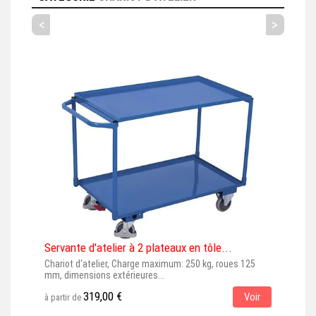
<
>
Servante d'atelier à 2 plateaux en tôle...
Ser
Chariot d'atelier, Charge maximum: 250 kg, roues 125
Char
mm, dimensions extérieures...
(éla
319,00 €
Voir
à partir de
à par