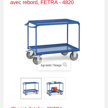
avec rebord, FETRA - 4820
+
REMORQUE INDUSTRIELLE
+
ROULEUR ET PLATEAU ROULANT
+
TRANSPALETTE ET PALETTAGE
GERBEUR ET CRIC INDUSTRIEL
+
ACCESSOIRES ET COMPLÉMENTS
+
CHOIX PAR USAGE
+
LEVAGE
Agrandir l'image