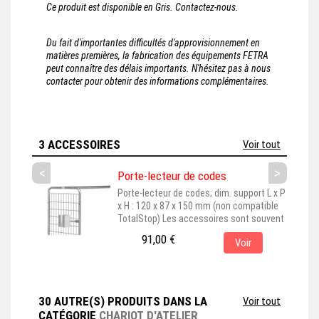
Ce produit est disponible en Gris. Contactez-nous.
Du fait d'importantes difficultés d'approvisionnement en
matières premières, la fabrication des équipements FETRA
peut connaître des délais importants. N'hésitez pas à nous
contacter pour obtenir des informations complémentaires.
3 ACCESSOIRES
Voir tout
<
>
Porte-lecteur de codes
Porte-lecteur de codes; dim. support L x P
x H : 120 x 87 x 150 mm (non compatible
TotalStop) Les accessoires sont souvent
représentés montés sur leur produit de
91,00 €
Voir
base, pour une meilleure visualisation. En
choisissant cet accessoire, assurez-vous
qu'il est bien adapté au produit principal
que vous avez sélectionné. Cet
accessoire est couramment...
30 AUTRE(S) PRODUITS DANS LA
Voir tout
CATÉGORIE
CHARIOT D'ATELIER