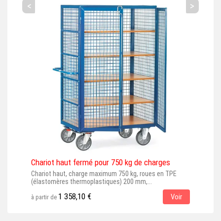
<
>
Chariot haut fermé pour 750 kg de charges
Tabl
Chariot haut, charge maximum 750 kg, roues en TPE
Tabl
(élastomères thermoplastiques) 200 mm,...
prés
1 358,10 €
Voir
à partir de
à par