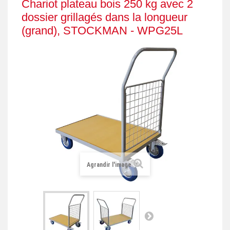
Chariot plateau bois 250 kg avec 2
+
REMORQUE INDUSTRIELLE
dossier grillagés dans la longueur
(grand), STOCKMAN - WPG25L
+
ROULEUR ET PLATEAU ROULANT
+
TRANSPALETTE ET PALETTAGE
GERBEUR ET CRIC INDUSTRIEL
+
ACCESSOIRES ET COMPLÉMENTS
+
CHOIX PAR USAGE
+
LEVAGE
Agrandir l'image