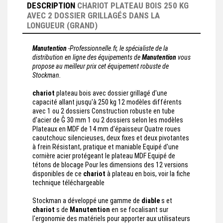
DESCRIPTION
CHARIOT PLATEAU BOIS 250 KG
AVEC 2 DOSSIER GRILLAGÉS DANS LA
LONGUEUR (GRAND)
Manutention
-Professionnelle.fr, le spécialiste de la
distribution en ligne des équipements de
Manutention
vous
propose au meilleur prix cet équipement robuste de
Stockman.
chariot
plateau bois avec dossier grillagé d'une
capacité allant jusqu'à 250 kg 12 modèles différents
avec 1 ou 2 dossiers Construction robuste en tube
d'acier de Ĝ 30 mm 1 ou 2 dossiers selon les modèles
Plateaux en MDF de 14 mm d'épaisseur Quatre roues
caoutchouc silencieuses, deux fixes et deux pivotantes
à frein Résistant, pratique et maniable Equipé d'une
cornière acier protégeant le plateau MDF Equipé de
tétons de blocage Pour les dimensions des 12 versions
disponibles de ce
chariot
à plateau en bois, voir la fiche
technique téléchargeable
Stockman a développé une gamme de
diable
s et
chariot
s de
Manutention
en se focalisant sur
l'ergonomie des matériels pour apporter aux utilisateurs