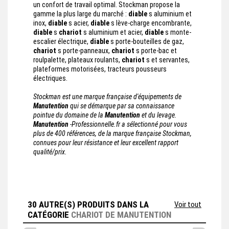
un confort de travail optimal. Stockman propose la
gamme la plus large du marché :
diable
s aluminium et
inox,
diable
s acier,
diable
s lève-charge encombrante,
diable
s
chariot
s aluminium et acier,
diable
s monte-
escalier électrique,
diable
s porte-bouteilles de gaz,
chariot
s porte-panneaux,
chariot
s porte-bac et
roulpalette, plateaux roulants,
chariot
s et servantes,
plateformes motorisées, tracteurs pousseurs
électriques.
Stockman est une marque française d'équipements de
Manutention
qui se démarque par sa connaissance
pointue du domaine de la
Manutention
et du levage.
Manutention
-Professionnelle.fr a sélectionné pour vous
plus de 400 références, de la marque française Stockman,
connues pour leur résistance et leur excellent rapport
qualité/prix.
30 AUTRE(S) PRODUITS DANS LA
Voir tout
CATÉGORIE
CHARIOT DE MANUTENTION