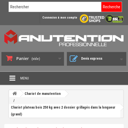
Recherche
Connexion à mon compte
Panier
Devis express
(vide)
MENU
PROMO DÉSTOCKAGE
Chariot de manutention
+
CHARIOT DE MANUTENTION
Chariot plateau bois 250 kg avec 2 dossier grillagés dans la longueur
+
DIABLE DE MANUTENTION
(grand)
+
BENNE BASCULANTE