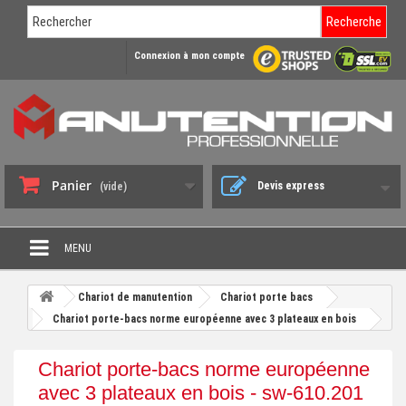
Recherche
Connexion à mon compte
Panier
Devis express
(vide)
MENU
PROMO DÉSTOCKAGE
Chariot de manutention
Chariot porte bacs
+
Chariot porte-bacs norme européenne avec 3 plateaux en bois
CHARIOT DE MANUTENTION
+
DIABLE DE MANUTENTION
Chariot porte-bacs norme européenne
+
avec 3 plateaux en bois - sw-610.201
BENNE BASCULANTE