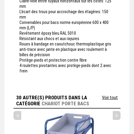
Claire-voie entre tuyaux horizontaux sur les côtés: 125
mm
L'écart des trous pour accrochage des étagères: 150
mm
Convenables pour bacs norme européenne 600 x 400
mm (L/P)
Revêtement époxy bleu RAL 5010
Résistant aux chocs et aux rayures
Roues à bandage en caoutchouc thermoplastique gris
anti-trace avec jante en plastique avec roulement à
billes de précision
Protège-pieds et protection contre fibre
4 roulettes pivotantes avec protège-pieds dont 2 avec
frein
30 AUTRE(S) PRODUITS DANS LA
Voir tout
CATÉGORIE
CHARIOT PORTE BACS
<
>