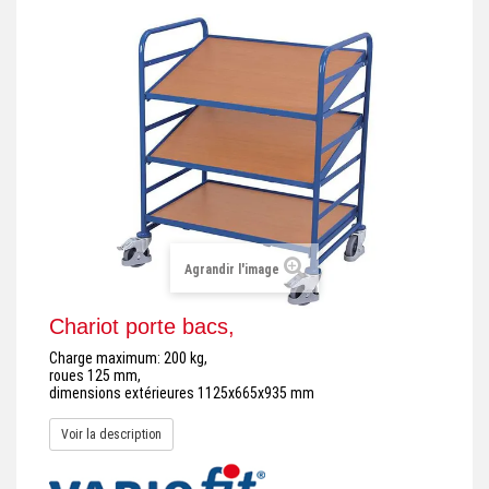
+
REMORQUE INDUSTRIELLE
+
ROULEUR ET PLATEAU ROULANT
+
TRANSPALETTE ET PALETTAGE
GERBEUR ET CRIC INDUSTRIEL
+
ACCESSOIRES ET COMPLÉMENTS
+
CHOIX PAR USAGE
Agrandir l'image
+
LEVAGE
Chariot porte bacs,
Charge maximum: 200 kg,
roues 125 mm,
dimensions extérieures 1125x665x935 mm
Voir la description