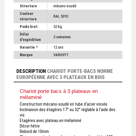
Structure
mécano-soudé
Couleur
RAL 5010
structure
Poids brut
52 kg
Délai
2 semaines
d'expédition
Garantie *
12 ans
Marque
VARIOFIT
DESCRIPTION
CHARIOT PORTE-BACS NORME
EUROPÉENNE AVEC 3 PLATEAUX EN BOIS
Chariot porte bacs à 3 plateaux en
mélaminé
Construction mécano-soudé en tube d'acier vissée
Inclinaison des étagères 17° ou 32° réglable à l'aide des
vis
Etagères avec plateau en mélaminé
Décor hêtre
Rebord de 10mm