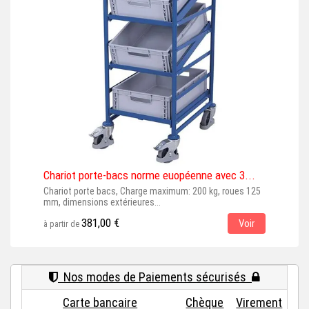
Chariot porte-bacs norme euopéenne avec 3...
Cha
Chariot porte bacs, Charge maximum: 200 kg, roues 125
Char
mm, dimensions extérieures...
mm, 
381,00 €
Voir
à partir de
à par
Nos modes de Paiements sécurisés
Carte bancaire
Chèque
Virement