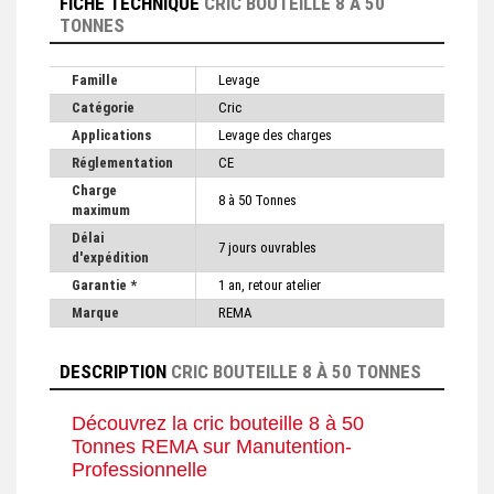
FICHE TECHNIQUE
CRIC BOUTEILLE 8 À 50
TONNES
Famille
Levage
Catégorie
Cric
Applications
Levage des charges
Réglementation
CE
Charge
8 à 50 Tonnes
maximum
Délai
7 jours ouvrables
d'expédition
Garantie *
1 an, retour atelier
Marque
REMA
DESCRIPTION
CRIC BOUTEILLE 8 À 50 TONNES
Découvrez la cric bouteille 8 à 50
Tonnes REMA sur Manutention-
Professionnelle