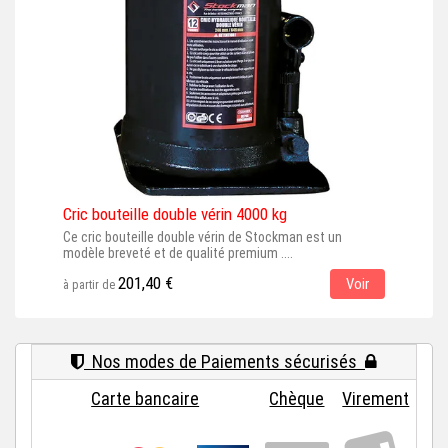
Cric bouteille double vérin 4000 kg
Cric
Ce cric bouteille double vérin de Stockman est un
Cric
modèle breveté et de qualité premium ....
Modè
201,40 €
Voir
à partir de
à par
Nos modes de Paiements sécurisés
Carte bancaire
Chèque
Virement