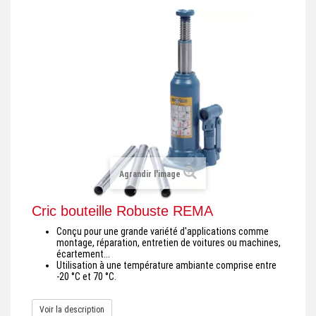
+
REMORQUE INDUSTRIELLE
+
ROULEUR ET PLATEAU ROULANT
+
TRANSPALETTE ET PALETTAGE
GERBEUR ET CRIC INDUSTRIEL
+
ACCESSOIRES ET COMPLÉMENTS
+
CHOIX PAR USAGE
Agrandir l'image
+
LEVAGE
Cric bouteille Robuste REMA
Conçu pour une grande variété d'applications comme
montage, réparation, entretien de voitures ou machines,
écartement...
Utilisation à une température ambiante comprise entre
-20 °C et 70 °C.
Voir la description