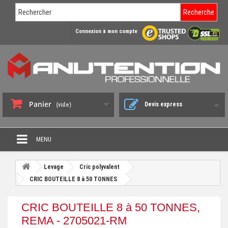
Recherche
Connexion à mon compte
Panier
Devis express
(vide)
MENU
PROMO DÉSTOCKAGE
Levage
Cric polyvalent
+
CRIC BOUTEILLE 8 à 50 TONNES
CHARIOT DE MANUTENTION
+
DIABLE DE MANUTENTION
CRIC BOUTEILLE 8 à 50 TONNES,
+
REMA - 2705021-RM
BENNE BASCULANTE