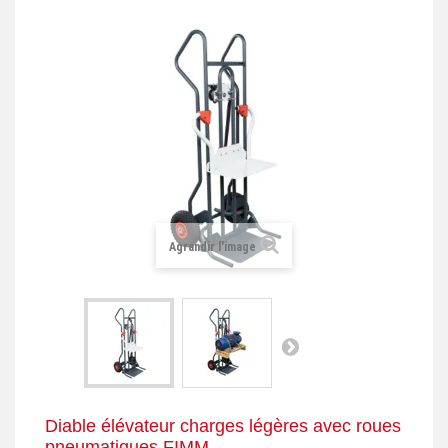
+
REMORQUE INDUSTRIELLE
+
ROULEUR ET PLATEAU ROULANT
+
TRANSPALETTE ET PALETTAGE
GERBEUR ET CRIC INDUSTRIEL
+
ACCESSOIRES ET COMPLÉMENTS
+
CHOIX PAR USAGE
Agrandir l'image
+
LEVAGE
Diable élévateur charges légères avec roues
pneumatiques FIMM