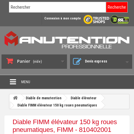
Recherche
Connexion à mon compte
Panier
Devis express
(vide)
MENU
PROMO DÉSTOCKAGE
Diable de manutention
Diable élévateur
+
Diable FIMM élévateur 150 kg roues pneumatiques
CHARIOT DE MANUTENTION
+
DIABLE DE MANUTENTION
Diable FIMM élévateur 150 kg roues
+
pneumatiques, FIMM - 810402001
BENNE BASCULANTE