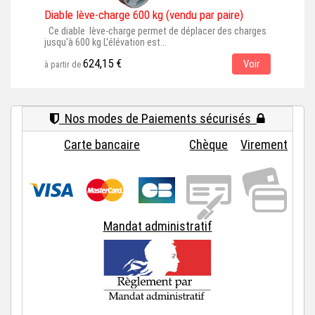
Diable lève-charge 600 kg (vendu par paire)
Diab
Ce diable lève-charge permet de déplacer des charges
Le d
jusqu'à 600 kg L'élévation est...
meub
624,15 €
Voir
à partir de
à par
Nos modes de Paiements sécurisés
Carte bancaire
Chèque
Virement
Mandat administratif