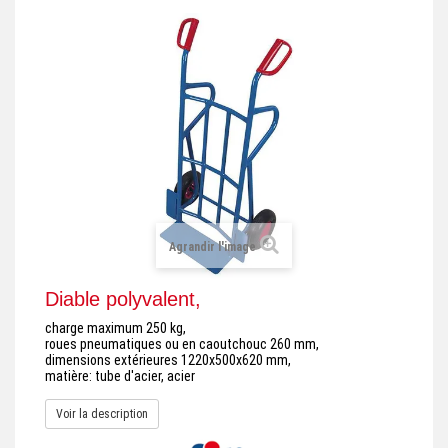
+
REMORQUE INDUSTRIELLE
+
ROULEUR ET PLATEAU ROULANT
+
TRANSPALETTE ET PALETTAGE
GERBEUR ET CRIC INDUSTRIEL
+
ACCESSOIRES ET COMPLÉMENTS
+
CHOIX PAR USAGE
Agrandir l'image
+
LEVAGE
Diable polyvalent,
charge maximum 250 kg,
roues pneumatiques ou en caoutchouc 260 mm,
dimensions extérieures 1220x500x620 mm,
matière: tube d'acier, acier
Voir la description