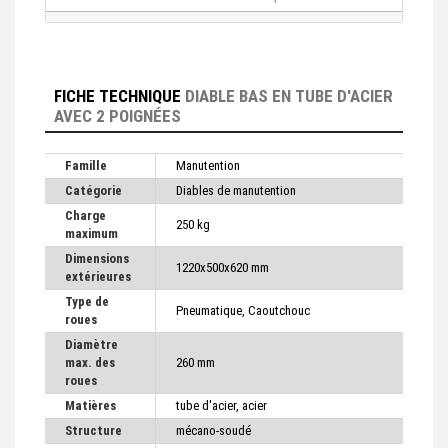
FICHE TECHNIQUE
DIABLE BAS EN TUBE D'ACIER
AVEC 2 POIGNÉES
Famille
Manutention
Catégorie
Diables de manutention
Charge
250 kg
maximum
Dimensions
1220x500x620 mm
extérieures
Type de
Pneumatique, Caoutchouc
roues
Diamètre
max. des
260 mm
roues
Matières
tube d'acier, acier
Structure
mécano-soudé