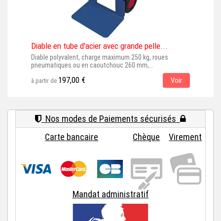
Diable en tube d'acier avec grande pelle...
Diab
Diable polyvalent, charge maximum 250 kg, roues
Diab
pneumatiques ou en caoutchouc 260 mm,...
pneu
197,00 €
Voir
à partir de
à par
Nos modes de Paiements sécurisés
Carte bancaire
Chèque
Virement
Mandat administratif