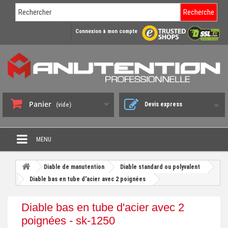
Recherche
Connexion à mon compte
Panier
Devis express
(vide)
MENU
PROMO DÉSTOCKAGE
Diable de manutention
Diable standard ou polyvalent
+
Diable bas en tube d'acier avec 2 poignées
CHARIOT DE MANUTENTION
+
DIABLE DE MANUTENTION
Diable bas en tube d'acier avec 2
+
poignées - sk-1250
BENNE BASCULANTE