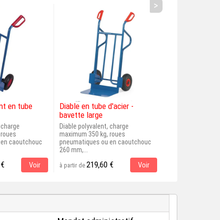
>
nt en tube
Diable en tube d'acier -
Diable pour me
bavette large
, charge
Diable polyvalent, charge
Diable polyvalent,
 roues
maximum 350 kg, roues
maximum 250 kg, 
 en caoutchouc
pneumatiques ou en caoutchouc
pneumatiques ou 
260 mm,...
260 mm,...
 €
219,60 €
205,00 
Voir
Voir
à partir de
à partir de