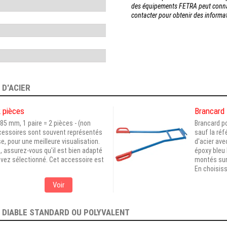
des équipements FETRA peut connaî
contacter pour obtenir des inform
 D'ACIER
2 pièces
Brancard
85 mm, 1 paire = 2 pièces - (non
Brancard po
cessoires sont souvent représentés
sauf la ré
e, pour une meilleure visualisation.
d'acier av
, assurez-vous qu'il est bien adapté
époxy bleu
avez sélectionné. Cet accessoire est
montés sur 
En choisiss
Voir
E
DIABLE STANDARD OU POLYVALENT