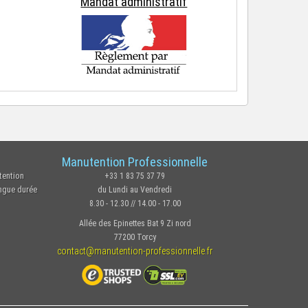
Mandat administratif
Manutention Professionnelle
tention
+33 1 83 75 37 79
ongue durée
du Lundi au Vendredi
8.30 - 12.30 // 14.00 - 17.00
Allée des Epinettes Bat 9 Zi nord
77200 Torcy
contact@manutention-professionnelle.fr