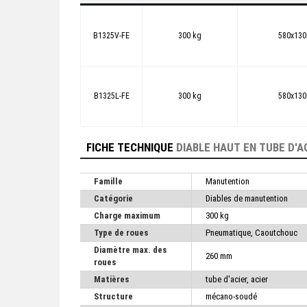
B1325V-FE
300 kg
580x13
B1325L-FE
300 kg
580x13
FICHE TECHNIQUE
DIABLE HAUT EN TUBE D'A
Famille
Manutention
Catégorie
Diables de manutention
Charge maximum
300 kg
Type de roues
Pneumatique, Caoutchouc
Diamètre max. des
260 mm
roues
Matières
tube d'acier, acier
Structure
mécano-soudé