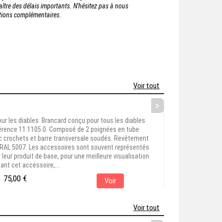
tre des délais importants. N'hésitez pas à nous
ations complémentaires.
Voir tout
>
ur les diables Brancard conçu pour tous les diables
férence 11.1105.0. Composé de 2 poignées en tube
ec crochets et barre transversale soudés. Revêtement
 RAL 5007. Les accessoires sont souvent représentés
leur produit de base, pour une meilleure visualisation.
ant cet accessoire,...
75,00 €
Voir
Voir tout