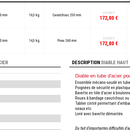
192,00 €
00 mm
16,5 kg
Caoutchouc 250 mm
172,80 €
192,00 €
00 mm
14,5 kg
Pneu 260 mm
172,80 €
CIER
DESCRIPTION
DIABLE HAUT 
Diable en tube d'acier p
Ensemble mécano-soudé en tube e
Poignées de sécurité en plastiqu
Bavette en tôle d'acier à boulonn
Roues à bandage caoutchouc ou g
Tablier cintré permettant d'emba
seaux etc.
Livré avec bavette démontée.
Du fait d'importantes difficultés d