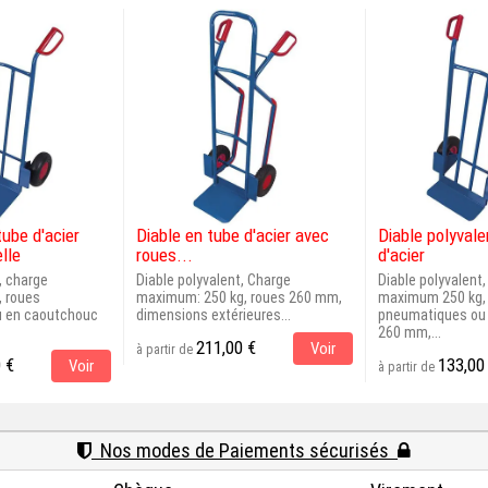
tube d'acier
Diable en tube d'acier avec
Diable polyvale
lle
roues...
d'acier
, charge
Diable polyvalent, Charge
Diable polyvalent
 roues
maximum: 250 kg, roues 260 mm,
maximum 250 kg,
 en caoutchouc
dimensions extérieures...
pneumatiques ou
260 mm,...
211,00 €
Voir
à partir de
 €
133,00
Voir
à partir de
Nos modes de Paiements sécurisés