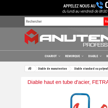
R
CHARIOT
REMORQUE
DIABLE
Diable de manutention
Diable standard ou polyva
Diable haut en tube d'acier, FETR