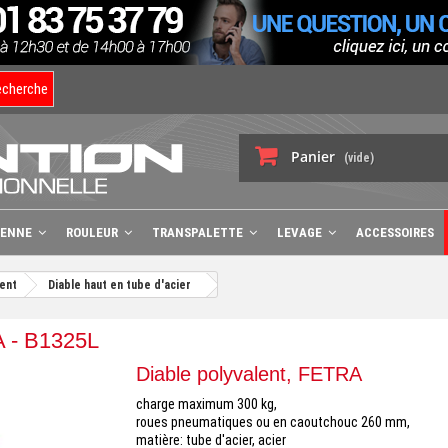
echerche
Panier
(vide)
BENNE
ROULEUR
TRANSPALETTE
LEVAGE
ACCESSOIRES
lent
Diable haut en tube d'acier
A - B1325L
Diable polyvalent, FETRA
charge maximum 300 kg,
roues pneumatiques ou en caoutchouc 260 mm,
matière: tube d'acier, acier