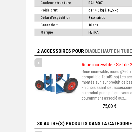
Couleur structure
RAL 5007
Poids brut
de 14,5 kg à 16,5 kg
Délai d'expédition
3 semaines
Garantie *
10 ans
Marque
FETRA
2 ACCESSOIRES
POUR
DIABLE HAUT EN TUBE
<
Roue increvable - Set de 
Roue increvable; roues ĝ260 x 
compatible TotalStop) Les ac
montés sur leur produit de bas
En choisissant cet accessoire
au produit principal que vous 
couramment associé aux...
75,00 €
30 AUTRE(S) PRODUITS DANS LA CATÉGORI