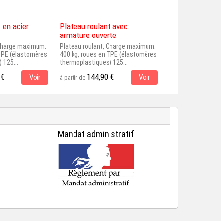
 en acier
Plateau roulant avec
Plateau roulant
armature ouverte
roulettes...
 Charge maximum:
Plateau roulant, Charge maximum:
Plateau roulant, 
 TPE (élastomères
400 kg, roues en TPE (élastomères
500 kg, roues 125
 125...
thermoplastiques) 125...
extérieures de...
 €
144,90 €
77,00 €
Voir
Voir
à partir de
à partir de
Mandat administratif