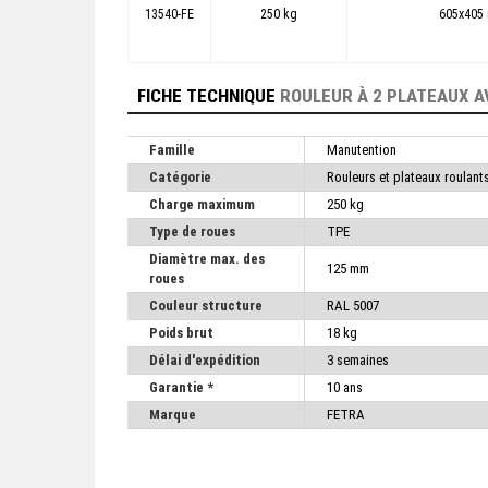
13540-FE
250 kg
605x405
FICHE TECHNIQUE
ROULEUR À 2 PLATEAUX 
Famille
Manutention
Catégorie
Rouleurs et plateaux roulant
Charge maximum
250 kg
Type de roues
TPE
Diamètre max. des
125 mm
roues
Couleur structure
RAL 5007
Poids brut
18 kg
Délai d'expédition
3 semaines
Garantie *
10 ans
Marque
FETRA