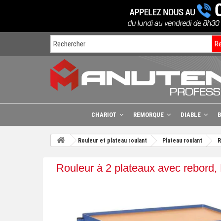
R
CHARIOT
REMORQUE
DIABLE
Rouleur et plateau roulant
Plateau roulant
R
Rouleur à 2 plateaux avec rebord