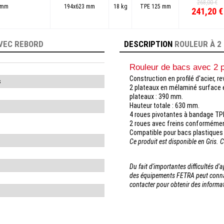
268,00 €
 mm
194x623 mm
18 kg
TPE 125 mm
241,20 €
AVEC REBORD
DESCRIPTION
ROULEUR À 2
Rouleur de bacs avec 2 p
Construction en profilé d'acier, 
s
2 plateaux en mélaminé surface e
plateaux : 390 mm.
Hauteur totale : 630 mm.
4 roues pivotantes à bandage TPE
2 roues avec freins conformémen
Compatible pour bacs plastique
Ce produit est disponible en Gris. 
Du fait d'importantes difficultés d
des équipements FETRA peut connaî
contacter pour obtenir des inform