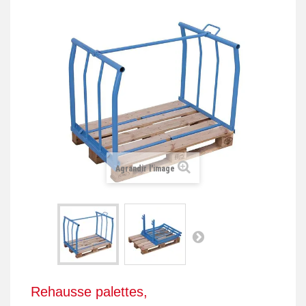
+
REMORQUE INDUSTRIELLE
+
ROULEUR ET PLATEAU ROULANT
+
TRANSPALETTE ET PALETTAGE
GERBEUR ET CRIC INDUSTRIEL
+
ACCESSOIRES ET COMPLÉMENTS
+
CHOIX PAR USAGE
Agrandir l'image
+
LEVAGE
Rehausse palettes,