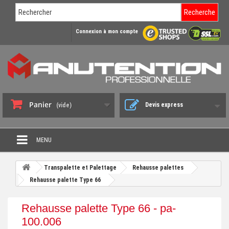
Recherche
Connexion à mon compte
Panier
Devis express
(vide)
MENU
PROMO DÉSTOCKAGE
Transpalette et Palettage
Rehausse palettes
+
Rehausse palette Type 66
CHARIOT DE MANUTENTION
+
DIABLE DE MANUTENTION
Rehausse palette Type 66 - pa-
+
100.006
BENNE BASCULANTE