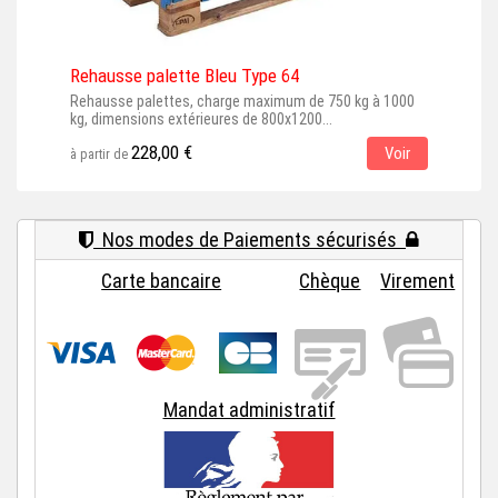
Rehausse palette Bleu Type 64
Reh
Rehausse palettes, charge maximum de 750 kg à 1000
Reha
kg, dimensions extérieures de 800x1200...
dime
228,00 €
Voir
à partir de
à par
Nos modes de Paiements sécurisés
Carte bancaire
Chèque
Virement
Mandat administratif