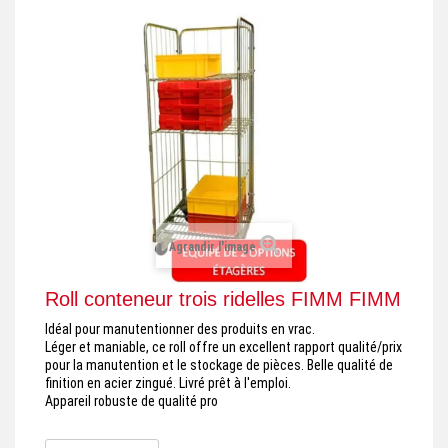
+
REMORQUE INDUSTRIELLE
+
ROULEUR ET PLATEAU ROULANT
+
TRANSPALETTE ET PALETTAGE
GERBEUR ET CRIC INDUSTRIEL
+
ACCESSOIRES ET COMPLÉMENTS
+
CHOIX PAR USAGE
Agrandir l'image
+
LEVAGE
Roll conteneur trois ridelles FIMM FIMM
Idéal pour manutentionner des produits en vrac.
Léger et maniable, ce roll offre un excellent rapport qualité/prix
pour la manutention et le stockage de pièces. Belle qualité de
finition en acier zingué. Livré prêt à l'emploi.
Appareil robuste de qualité pro