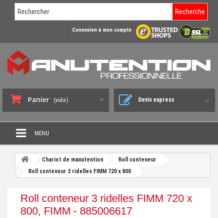
Recherche
Connexion à mon compte
Panier
Devis express
(vide)
MENU
PROMO DÉSTOCKAGE
Chariot de manutention
Roll conteneur
+
Roll conteneur 3 ridelles FIMM 720 x 800
CHARIOT DE MANUTENTION
+
DIABLE DE MANUTENTION
Roll conteneur 3 ridelles FIMM 720 x
+
800, FIMM - 885006617
BENNE BASCULANTE