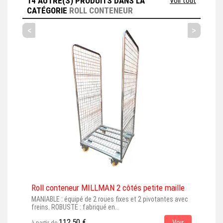
14 AUTRE(S) PRODUITS DANS LA
Voir tout
CATÉGORIE
ROLL CONTENEUR
<
>
Roll conteneur MILLMAN 2 côtés petite maille
Rol
MANIABLE : équipé de 2 roues fixes et 2 pivotantes avec
Roll
freins. ROBUSTE : fabriqué en...
QUAL
112,50 €
Voir