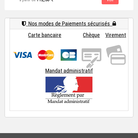
à partir de
à par
Nos modes de Paiements sécurisés
Carte bancaire
Chèque
Virement
Mandat administratif