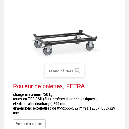
+
REMORQUE INDUSTRIELLE
+
ROULEUR ET PLATEAU ROULANT
+
TRANSPALETTE ET PALETTAGE
GERBEUR ET CRIC INDUSTRIEL
+
ACCESSOIRES ET COMPLÉMENTS
+
CHOIX PAR USAGE
Agrandir l'image
+
LEVAGE
Rouleur de palettes, FETRA
charge maximum 750 kg,
roues en TPE-ESD (élastomères thermoplastiques -
electrostatic discharge) 200 mm,
dimensions extérieures de 855x655x329 mm à 1255x1055x329
mm
Voir la description