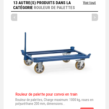
2632, 2474, 2475, 2476, 2452, 1245.6,
13 AUTRE(S) PRODUITS DANS LA
Voir tout
1245.2,...
CATÉGORIE
ROULEUR DE PALETTES
<
>
Rouleur de palette pour convoi en train
Rou
Rouleur de palettes, Charge maximum: 1000 kg, roues en
Roul
polyuréthane 200 mm, dimensions...
TPE 