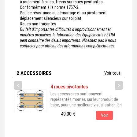
à roulement à billes, freins sur roues pivotantes.
Conformément à la norme 1757-3.
Peu de résistance au démarrage et au pivotement,
déplacement silencieux sur sol plat.
Roues non traçantes
Du fait d'importantes difficultés d'approvisionnement en
matières premières, la fabrication des équipements FETRA
peut connaître des délais importants. N'hésitez pas à nous
contacter pour obtenir des informations complémentaires.
2 ACCESSOIRES
Voir tout
<
>
4 roues pivotantes
Les accessoires sont souvent
représentés montés sur leur produit de
base, pour une meilleure visualisation. En
choisissant cet accessoire, assurez-vous
49,00 €
Voir
qu'il est bien adapté au produit principal
que vous avez sélectionné. Cet
accessoire est couramment associé aux
produits dont la référence est : 2622,