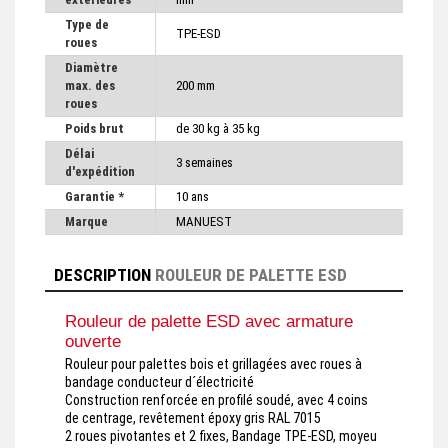
Type de
TPE-ESD
roues
Diamètre
max. des
200 mm
roues
Poids brut
de 30 kg à 35 kg
Délai
3 semaines
d'expédition
Garantie *
10 ans
Marque
MANUEST
DESCRIPTION
ROULEUR DE PALETTE ESD
Rouleur de palette ESD avec armature
ouverte
Rouleur pour palettes bois et grillagées avec roues à
bandage conducteur d´électricité
Construction renforcée en profilé soudé, avec 4 coins
de centrage, revêtement époxy gris RAL 7015
2 roues pivotantes et 2 fixes, Bandage TPE-ESD, moyeu