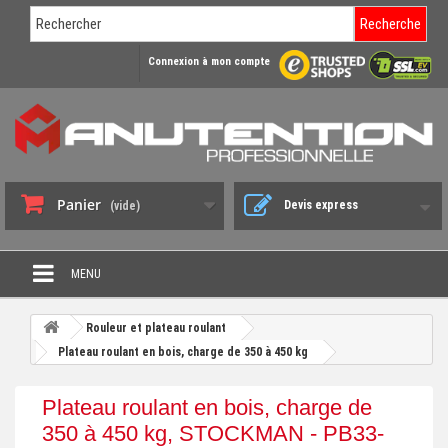
Recherche
Connexion à mon compte
Panier
Devis express
(vide)
MENU
PROMO DÉSTOCKAGE
Rouleur et plateau roulant
+
Plateau roulant en bois, charge de 350 à 450 kg
CHARIOT DE MANUTENTION
+
DIABLE DE MANUTENTION
Plateau roulant en bois, charge de
+
350 à 450 kg, STOCKMAN - PB33-
BENNE BASCULANTE