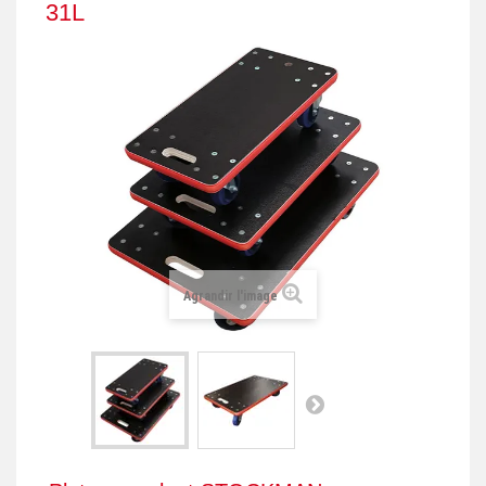
31L
+
REMORQUE INDUSTRIELLE
+
ROULEUR ET PLATEAU ROULANT
+
TRANSPALETTE ET PALETTAGE
GERBEUR ET CRIC INDUSTRIEL
+
ACCESSOIRES ET COMPLÉMENTS
+
CHOIX PAR USAGE
+
LEVAGE
Agrandir l'image