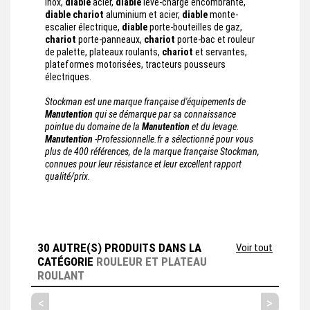
inox,
diable
acier,
diable
lève-charge encombrante,
diable
chariot
aluminium et acier,
diable
monte-
escalier électrique,
diable
porte-bouteilles de gaz,
chariot
porte-panneaux,
chariot
porte-bac et rouleur
de palette, plateaux roulants,
chariot
et servantes,
plateformes motorisées, tracteurs pousseurs
électriques.
Stockman est une marque française d'équipements de
Manutention
qui se démarque par sa connaissance
pointue du domaine de la
Manutention
et du levage.
Manutention
-Professionnelle.fr a sélectionné pour vous
plus de 400 références, de la marque française Stockman,
connues pour leur résistance et leur excellent rapport
qualité/prix.
30 AUTRE(S) PRODUITS DANS LA
Voir tout
CATÉGORIE
ROULEUR ET PLATEAU
ROULANT
<
>