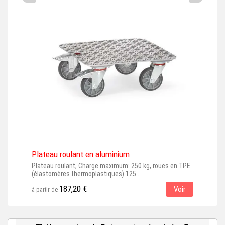
Plateau roulant en aluminium
Plat
Plateau roulant, Charge maximum: 250 kg, roues en TPE
Plat
(élastomères thermoplastiques) 125...
(éla
187,20 €
Voir
à partir de
à par