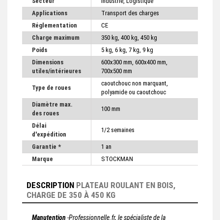
Secteur
Industrie, Logistique
Applications
Transport des charges
Réglementation
CE
Charge maximum
350 kg, 400 kg, 450 kg
Poids
5 kg, 6 kg, 7 kg, 9 kg
Dimensions
600x300 mm, 600x400 mm,
utiles/intérieures
700x500 mm
caoutchouc non marquant,
Type de roues
polyamide ou caoutchouc
Diamètre max.
100 mm
des roues
Délai
1/2 semaines
d'expédition
Garantie *
1 an
Marque
STOCKMAN
DESCRIPTION
PLATEAU ROULANT EN BOIS,
CHARGE DE 350 À 450 KG
Manutention
-Professionnelle.fr, le spécialiste de la