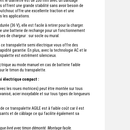
ont le diamètre est de 200 mm avec un bandage
offrent une grande stabilité sans avoir besoin de
outchouc offre une excellente traction et une
s les applications.
urée (36 V), elle est facile à retirer pour la charger.
e une batterie de rechange pour un fonctionnement
es de chargeur : sur socle ou mural.
 ce transpalette semi électrique vous offre des
idité garantie. En plus, avec la technologie AC et le
spalette est extrêment silencieux.
trique au mode manuel en cas de batterie faible
 sur le timon du transpalette.
mi électrique compact :
avec les roues motrices) peut être montée sur tous
lvanisé, acier inoxydable et sur tous types de longueurs
de ce transpalette AGILE est à faible coût car il est
ants et de câblage ce qui facilite également sa
rique livré avec timon démonté. Montage facile.