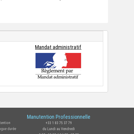
Mandat administratif
Manutention Professionnelle
tention
+33 1 83 75 37 79
ongue durée
du Lundi au Vendredi