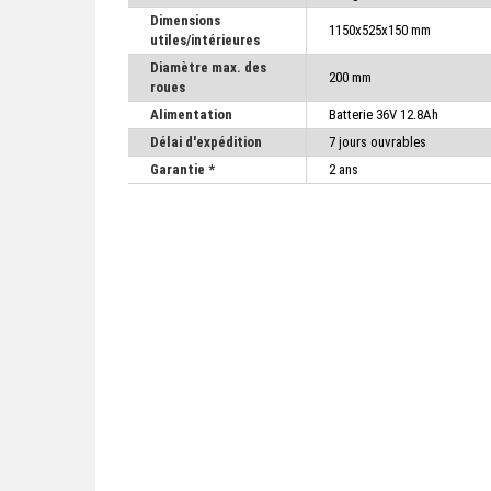
Dimensions
1150x525x150 mm
utiles/intérieures
Diamètre max. des
200 mm
roues
Alimentation
Batterie 36V 12.8Ah
Délai d'expédition
7 jours ouvrables
Garantie *
2 ans