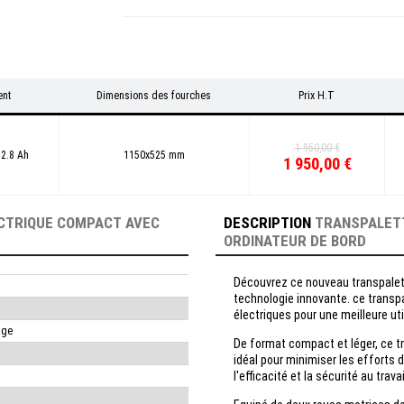
nt
Dimensions des fourches
Prix H.T
1 950,00 €
12.8 Ah
1150x525 mm
1 950,00 €
CTRIQUE COMPACT AVEC
DESCRIPTION
TRANSPALETT
ORDINATEUR DE BORD
Découvrez ce nouveau transpalet
technologie innovante. ce transp
électriques pour une meilleure uti
age
De format compact et léger, ce tra
idéal pour minimiser les efforts
l'efficacité et la sécurité au travai