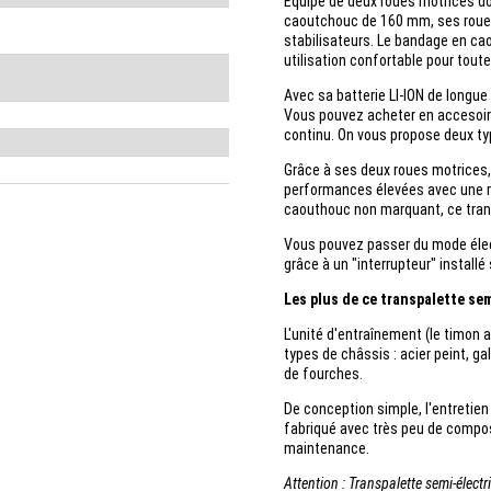
Equipé de deux roues motrices d
caoutchouc de 160 mm, ses roues 
stabilisateurs. Le bandage en ca
utilisation confortable pour toute
Avec sa batterie LI-ION de longue d
Vous pouvez acheter en accesoir
continu. On vous propose deux typ
Grâce à ses deux roues motrices,
performances élevées avec une rap
caouthouc non marquant, ce tran
Vous pouvez passer du mode élec
grâce à un "interrupteur" installé
Les plus de ce transpalette se
L'unité d'entraînement (le timon 
types de châssis : acier peint, ga
de fourches.
De conception simple, l'entretien 
fabriqué avec très peu de compos
maintenance.
Attention : Transpalette semi-élect