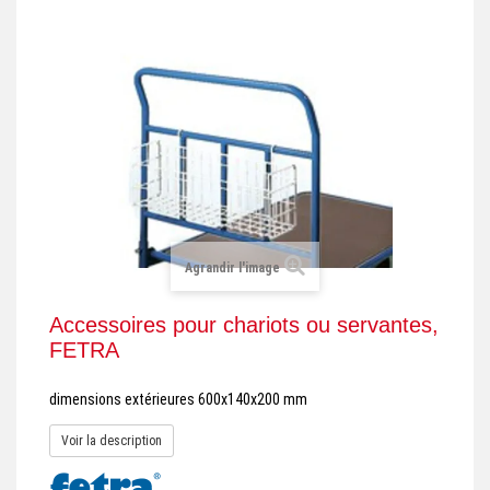
+
REMORQUE INDUSTRIELLE
+
ROULEUR ET PLATEAU ROULANT
+
TRANSPALETTE ET PALETTAGE
GERBEUR ET CRIC INDUSTRIEL
+
ACCESSOIRES ET COMPLÉMENTS
+
CHOIX PAR USAGE
Agrandir l'image
+
LEVAGE
Accessoires pour chariots ou servantes,
FETRA
dimensions extérieures 600x140x200 mm
Voir la description