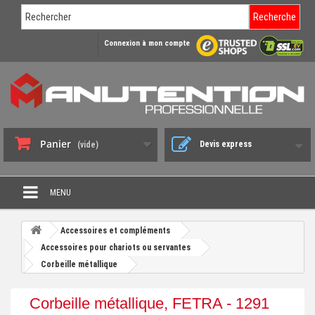
Recherche
Connexion à mon compte
Panier
Devis express
(vide)
MENU
PROMO DÉSTOCKAGE
Accessoires et compléments
+
Accessoires pour chariots ou servantes
CHARIOT DE MANUTENTION
Corbeille métallique
+
DIABLE DE MANUTENTION
Corbeille métallique, FETRA - 1291
+
BENNE BASCULANTE