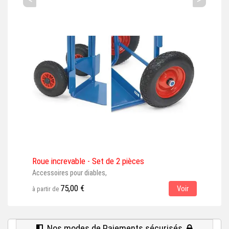
Roue increvable - Set de 2 pièces
Bra
Accessoires pour diables,
à par
75,00 €
Voir
à partir de
Nos modes de Paiements sécurisés