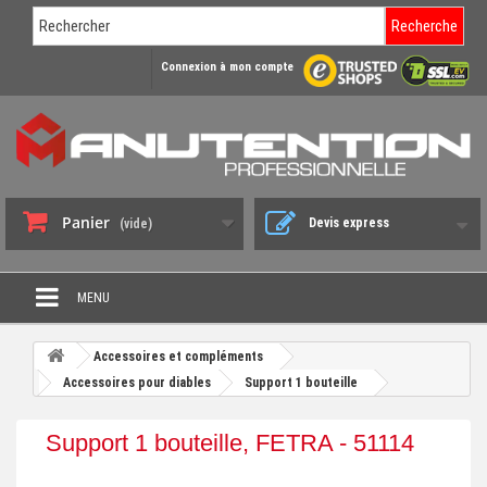
Recherche
Connexion à mon compte
Panier
Devis express
(vide)
MENU
PROMO DÉSTOCKAGE
Accessoires et compléments
+
Accessoires pour diables
Support 1 bouteille
CHARIOT DE MANUTENTION
+
DIABLE DE MANUTENTION
Support 1 bouteille, FETRA - 51114
+
BENNE BASCULANTE