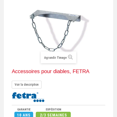
+
REMORQUE INDUSTRIELLE
+
ROULEUR ET PLATEAU ROULANT
+
TRANSPALETTE ET PALETTAGE
GERBEUR ET CRIC INDUSTRIEL
+
ACCESSOIRES ET COMPLÉMENTS
+
CHOIX PAR USAGE
Agrandir l'image
+
LEVAGE
Accessoires pour diables, FETRA
Voir la description
GARANTIE
EXPÉDITION
10 ANS
2/3 SEMAINES