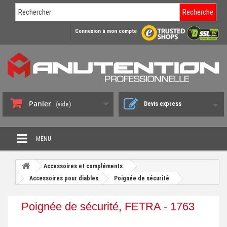
Recherche
Connexion à mon compte
Panier
Devis express
(vide)
MENU
PROMO DÉSTOCKAGE
Accessoires et compléments
+
Accessoires pour diables
Poignée de sécurité
CHARIOT DE MANUTENTION
+
DIABLE DE MANUTENTION
Poignée de sécurité, FETRA - 1763
+
BENNE BASCULANTE