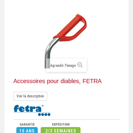
+
REMORQUE INDUSTRIELLE
+
ROULEUR ET PLATEAU ROULANT
+
TRANSPALETTE ET PALETTAGE
GERBEUR ET CRIC INDUSTRIEL
+
ACCESSOIRES ET COMPLÉMENTS
+
CHOIX PAR USAGE
Agrandir l'image
+
LEVAGE
Accessoires pour diables, FETRA
Voir la description
GARANTIE
EXPÉDITION
10 ANS
2/3 SEMAINES