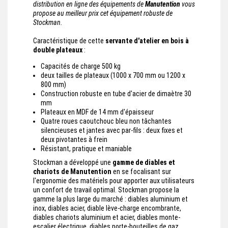
distribution en ligne des équipements de
Manutention
vous
propose au meilleur prix cet équipement robuste de
Stockman.
Caractéristique de cette
servante d'atelier en bois à
double plateaux
:
Capacités de charge 500 kg
deux tailles de plateaux (1000 x 700 mm ou 1200 x
800 mm)
Construction robuste en tube d'acier de dimaètre 30
mm
Plateaux en MDF de 14 mm d'épaisseur
Quatre roues caoutchouc bleu non tâchantes
silencieuses et jantes avec par-fils : deux fixes et
deux pivotantes à frein
Résistant, pratique et maniable
Stockman a développé une
gamme de diables et
chariots de Manutention
en se focalisant sur
l'ergonomie des matériels pour apporter aux utilisateurs
un confort de travail optimal. Stockman propose la
gamme la plus large du marché : diables aluminium et
inox, diables acier, diable lève-charge encombrante,
diables chariots aluminium et acier, diables monte-
escalier électrique, diables porte-bouteilles de gaz,