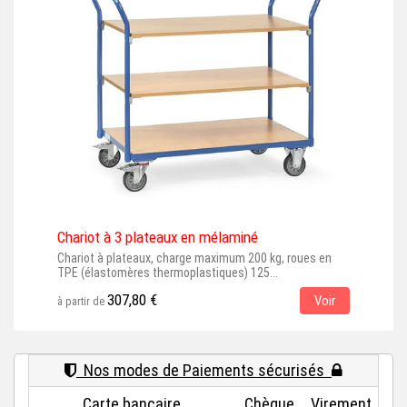
Chariot à 3 plateaux en mélaminé
Char
Chariot à plateaux, charge maximum 200 kg, roues en
Char
TPE (élastomères thermoplastiques) 125...
roue
307,80 €
Voir
à partir de
à par
Nos modes de Paiements sécurisés
Carte bancaire
Chèque
Virement