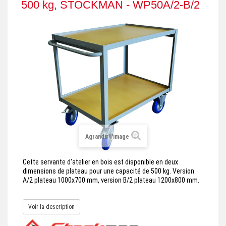
500 kg, STOCKMAN - WP50A/2-B/2
+
REMORQUE INDUSTRIELLE
+
ROULEUR ET PLATEAU ROULANT
+
TRANSPALETTE ET PALETTAGE
GERBEUR ET CRIC INDUSTRIEL
+
ACCESSOIRES ET COMPLÉMENTS
+
CHOIX PAR USAGE
+
LEVAGE
Agrandir l'image
Cette servante d'atelier en bois est disponible en deux
dimensions de plateau pour une capacité de 500 kg. Version
A/2 plateau 1000x700 mm, version B/2 plateau 1200x800 mm.
Voir la description