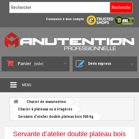
Recherche
Connexion à mon compte
Panier
Devis express
(vide)
MENU
PROMO DÉSTOCKAGE
Chariot de manutention
+
Chariot à plateaux ou à étagères
CHARIOT DE MANUTENTION
Servante d’atelier double plateau bois 500 kg
+
DIABLE DE MANUTENTION
Servante d’atelier double plateau bois
+
BENNE BASCULANTE