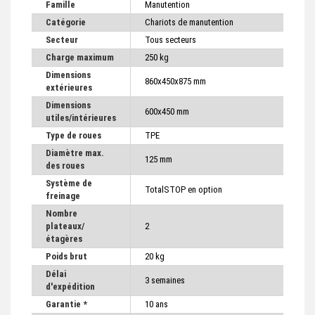
Famille
Manutention
Catégorie
Chariots de manutention
Secteur
Tous secteurs
Charge maximum
250 kg
Dimensions
860x450x875 mm
extérieures
Dimensions
600x450 mm
utiles/intérieures
Type de roues
TPE
Diamètre max.
125 mm
des roues
Système de
TotalSTOP en option
freinage
Nombre
plateaux/
2
étagères
Poids brut
20 kg
Délai
3 semaines
d'expédition
Garantie *
10 ans