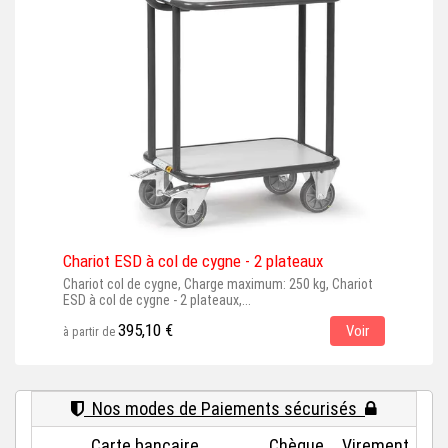
Chariot ESD à col de cygne - 2 plateaux
Cha
Chariot col de cygne, Charge maximum: 250 kg, Chariot
Char
ESD à col de cygne - 2 plateaux,...
125 
395,10 €
Voir
à partir de
à par
Nos modes de Paiements sécurisés
Carte bancaire
Chèque
Virement