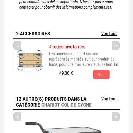
peut connaître des délais importants. N'hésitez pas à nous
contacter pour obtenir des informations complémentaires.
2 ACCESSOIRES
Voir tout
<
>
4 roues pivotantes
Les accessoires sont souvent
représentés montés sur leur produit de
base, pour une meilleure visualisation. En
choisissant cet accessoire, assurez-vous
49,00 €
Voir
qu'il est bien adapté au produit principal
que vous avez sélectionné. Cet
accessoire est couramment associé aux
produits dont la référence est : 2622,
2632, 2474, 2475, 2476, 2452, 1245.6,
12 AUTRE(S) PRODUITS DANS LA
Voir tout
1245.2,...
CATÉGORIE
CHARIOT COL DE CYGNE
<
>