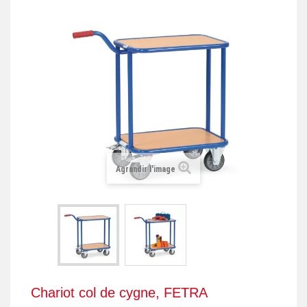
+
REMORQUE INDUSTRIELLE
+
ROULEUR ET PLATEAU ROULANT
+
TRANSPALETTE ET PALETTAGE
GERBEUR ET CRIC INDUSTRIEL
+
ACCESSOIRES ET COMPLÉMENTS
+
CHOIX PAR USAGE
Agrandir l'image
+
LEVAGE
Chariot col de cygne, FETRA