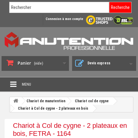
Recherche
Connexion à mon compte
Panier
Devis express
(vide)
MENU
PROMO DÉSTOCKAGE
Chariot de manutention
Chariot col de cygne
+
Chariot à Col de cygne - 2 plateaux en bois
CHARIOT DE MANUTENTION
+
DIABLE DE MANUTENTION
Chariot à Col de cygne - 2 plateaux en
+
bois, FETRA - 1164
BENNE BASCULANTE