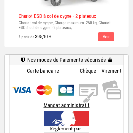
Chariot ESD à col de cygne - 2 plateaux
Cha
Chariot col de cygne, Charge maximum: 250 kg, Chariot
Char
ESD à col de cygne - 2 plateaux,...
125 
395,10 €
Voir
à partir de
à par
Nos modes de Paiements sécurisés
Carte bancaire
Chèque
Virement
Mandat administratif