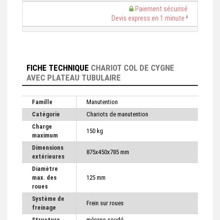
Paiement sécurisé
Devis express en 1 minute
FICHE TECHNIQUE
CHARIOT COL DE CYGNE
AVEC PLATEAU TUBULAIRE
Famille
Manutention
Catégorie
Chariots de manutention
Charge
150 kg
maximum
Dimensions
875x450x785 mm
extérieures
Diamètre
max. des
125 mm
roues
Système de
Frein sur roues
freinage
Structure
mécano-soudé