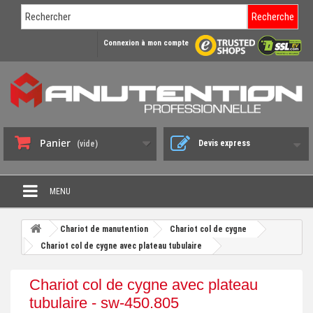
Recherche
Connexion à mon compte
Panier
Devis express
(vide)
MENU
PROMO DÉSTOCKAGE
Chariot de manutention
Chariot col de cygne
+
Chariot col de cygne avec plateau tubulaire
CHARIOT DE MANUTENTION
+
DIABLE DE MANUTENTION
Chariot col de cygne avec plateau
+
tubulaire - sw-450.805
BENNE BASCULANTE