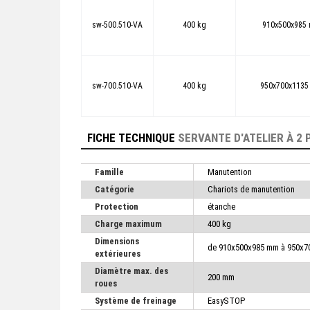
sw-500.510-VA
400 kg
910x500x985
sw-700.510-VA
400 kg
950x700x113
FICHE TECHNIQUE
SERVANTE D'ATELIER À 2 
Famille
Manutention
Catégorie
Chariots de manutention
Protection
étanche
Charge maximum
400 kg
Dimensions
de 910x500x985 mm à 950x
extérieures
Diamètre max. des
200 mm
roues
Système de freinage
EasySTOP