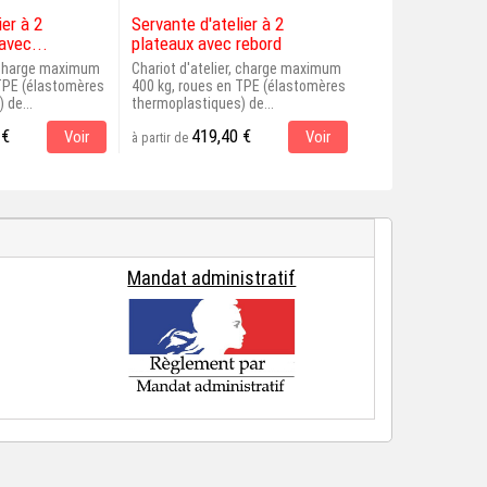
ier à 2
Servante d'atelier à 2
Chariot de réten
avec...
plateaux avec rebord
plateaux avec..
, charge maximum
Chariot d'atelier, charge maximum
Chariot d'atelier,
 TPE (élastomères
400 kg, roues en TPE (élastomères
250 kg, roues 125
 de...
thermoplastiques) de...
extérieures...
 €
419,40 €
447,00 
Voir
Voir
à partir de
à partir de
Mandat administratif