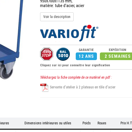
950x700x1135 mm,
matière: tube d'acier, acier
Voir la description
GARANTIE
EXPÉDITION
12 ANS
2 SEMAINES
Cliquez sur ici pour connaître leur signification
Téléchargez la fiche complete de ce matériel en pdf :
Servante d'atelier à 2 plateaux en tôle d'acier
ieures
Dimensions intérieures ou utiles
Poids
Roues
Prix H.