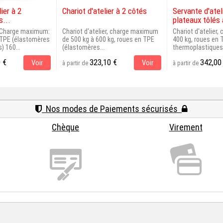
ier à 2
Chariot d'atelier à 2 côtés
Servante d'atel
s...
plateaux tôlés 
r, Charge maximum:
Chariot d'atelier, charge maximum
Chariot d'atelier
 TPE (élastomères
de 500 kg à 600 kg, roues en TPE
400 kg, roues en
) 160...
(élastomères...
thermoplastiques)
 €
323,10 €
342,00
Voir
Voir
à partir de
à partir de
Nos modes de Paiements sécurisés
Chèque
Virement