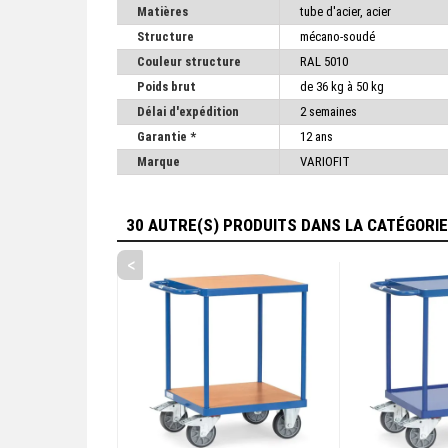
Matières
tube d'acier, acier
Structure
mécano-soudé
Couleur structure
RAL 5010
Poids brut
de 36 kg à 50 kg
Délai d'expédition
2 semaines
Garantie *
12 ans
Marque
VARIOFIT
30 AUTRE(S) PRODUITS DANS LA CATÉGORI
<