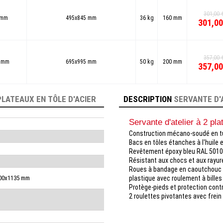
301,00 
 mm
495x845 mm
36 kg
160 mm
301,00
357,00 
5 mm
695x995 mm
50 kg
200 mm
357,00
PLATEAUX EN TÔLE D'ACIER
DESCRIPTION
SERVANTE D'A
Servante d'atelier à 2 p
Construction mécano-soudé en tu
Bacs en tôles étanches à l'huile
Revêtement époxy bleu RAL 5010
Résistant aux chocs et aux rayur
Roues à bandage en caoutchouc t
700x1135 mm
plastique avec roulement à billes
Protège-pieds et protection contr
2 roulettes pivotantes avec frein