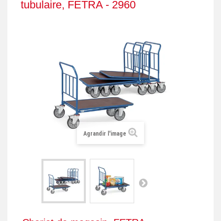
tubulaire, FETRA - 2960
+
REMORQUE INDUSTRIELLE
+
ROULEUR ET PLATEAU ROULANT
+
TRANSPALETTE ET PALETTAGE
GERBEUR ET CRIC INDUSTRIEL
+
ACCESSOIRES ET COMPLÉMENTS
+
CHOIX PAR USAGE
+
LEVAGE
Agrandir l'image