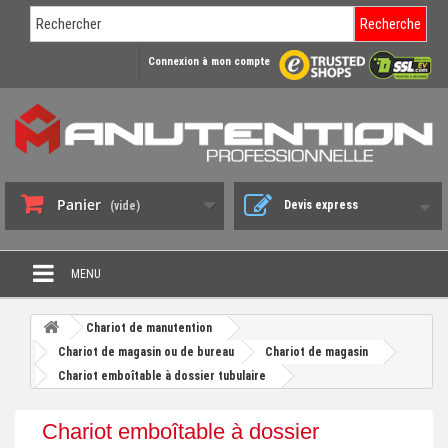
Recherche
Connexion à mon compte
Panier
Devis express
(vide)
MENU
PROMO DÉSTOCKAGE
Chariot de manutention
+
Chariot de magasin ou de bureau
Chariot de magasin
CHARIOT DE MANUTENTION
Chariot emboîtable à dossier tubulaire
+
DIABLE DE MANUTENTION
Chariot emboîtable à dossier
+
BENNE BASCULANTE