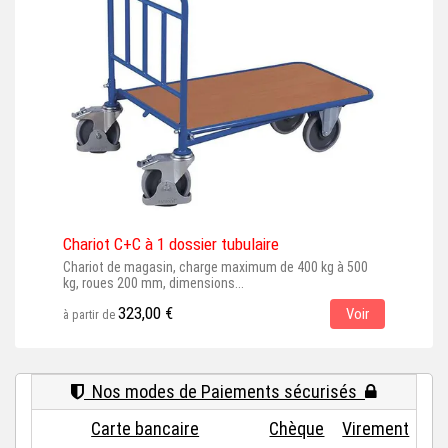
Chariot C+C à 1 dossier tubulaire
Char
Chariot de magasin, charge maximum de 400 kg à 500
Char
kg, roues 200 mm, dimensions...
kg, 
323,00 €
Voir
à partir de
à par
Nos modes de Paiements sécurisés
Carte bancaire
Chèque
Virement