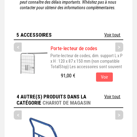
peut connaître des délais importants. N'hésitez pas à nous
contacter pour obtenir des informations complémentaires.
5 ACCESSOIRES
Voir tout
<
>
Porte-lecteur de codes
Porte-lecteur de codes; dim. support L x P
x H : 120 x 87 x 150 mm (non compatible
TotalStop) Les accessoires sont souvent
représentés montés sur leur produit de
91,00 €
Voir
base, pour une meilleure visualisation. En
choisissant cet accessoire, assurez-vous
qu'il est bien adapté au produit principal
que vous avez sélectionné. Cet
4 AUTRE(S) PRODUITS DANS LA
Voir tout
accessoire est couramment...
CATÉGORIE
CHARIOT DE MAGASIN
<
>