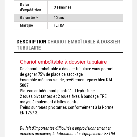
Délai
3 semaines
d'expédition
Garantie *
10 ans
Marque
FETRA
DESCRIPTION
CHARIOT EMBOÎTABLE À DOSSIER
TUBULAIRE
Chariot emboîtable à dossier tubulaire
Ce chariot emboîtable à dossier tubulaire vous permet
de gagner 75% de place de stockage
Ensemble mécano-soudé, revêtement époxy bleu RAL
5007.
Plateau antidérapant plastifié et hydrofuge.
2 roues pivotantes et 2 roues fixes à bandage TPE,
moyeu à roulement à billes central.
Freins sur roues pivotantes conformément à la Norme
EN 1757-3.
Du fait d'importantes difficultés d'approvisionnement en
matières premières, la fabrication des équipements FETRA