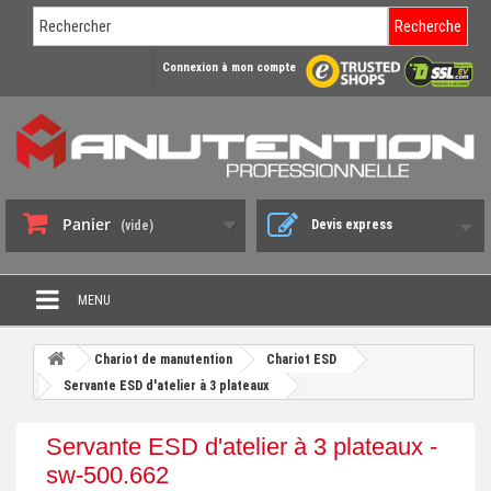
Recherche
Connexion à mon compte
Panier
Devis express
(vide)
MENU
PROMO DÉSTOCKAGE
Chariot de manutention
Chariot ESD
+
Servante ESD d'atelier à 3 plateaux
CHARIOT DE MANUTENTION
+
DIABLE DE MANUTENTION
Servante ESD d'atelier à 3 plateaux -
+
sw-500.662
BENNE BASCULANTE