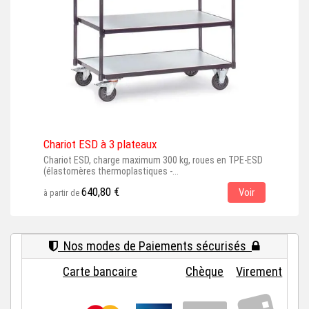
Chariot ESD à 3 plateaux
Cha
Chariot ESD, charge maximum 300 kg, roues en TPE-ESD
Char
(élastomères thermoplastiques -...
en T
640,80 €
Voir
à partir de
à par
Nos modes de Paiements sécurisés
Carte bancaire
Chèque
Virement