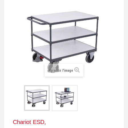
+
REMORQUE INDUSTRIELLE
+
ROULEUR ET PLATEAU ROULANT
+
TRANSPALETTE ET PALETTAGE
GERBEUR ET CRIC INDUSTRIEL
+
ACCESSOIRES ET COMPLÉMENTS
+
CHOIX PAR USAGE
Agrandir l'image
+
LEVAGE
Chariot ESD,