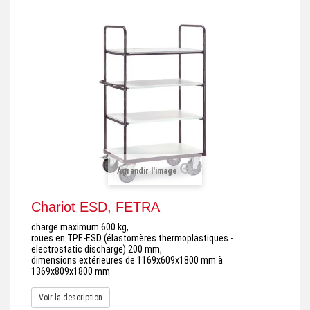
+
REMORQUE INDUSTRIELLE
+
ROULEUR ET PLATEAU ROULANT
+
TRANSPALETTE ET PALETTAGE
GERBEUR ET CRIC INDUSTRIEL
+
ACCESSOIRES ET COMPLÉMENTS
+
CHOIX PAR USAGE
Agrandir l'image
+
LEVAGE
Chariot ESD, FETRA
charge maximum 600 kg,
roues en TPE-ESD (élastomères thermoplastiques -
electrostatic discharge) 200 mm,
dimensions extérieures de 1169x609x1800 mm à
1369x809x1800 mm
Voir la description