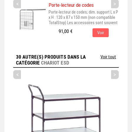
<
>
Porte-lecteur de codes
Porte-lecteur de codes; dim. support L x P
x H : 120 x 87 x 150 mm (non compatible
TotalStop) Les accessoires sont souvent
représentés montés sur leur produit de
91,00 €
Voir
base, pour une meilleure visualisation. En
choisissant cet accessoire, assurez-vous
qu'il est bien adapté au produit principal
que vous avez sélectionné. Cet
accessoire est couramment...
30 AUTRE(S) PRODUITS DANS LA
Voir tout
CATÉGORIE
CHARIOT ESD
<
>