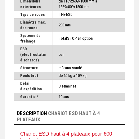
Dimensions
de 1169x609x1800 mm à
extérieures
1369x809x1800 mm
Type de roues
TPE-ESD
Diamètre max.
200 mm
des roues
Système de
TotalSTOP en option
freinage
ESD
(electrostatic
oui
discharge)
Structure
mécano-soudé
Poids brut
de 69 kg à 109 kg
Délai
3 semaines
d'expédition
Garantie *
10 ans
DESCRIPTION
CHARIOT ESD HAUT À 4
PLATEAUX
Chariot ESD haut à 4 plateaux pour 600