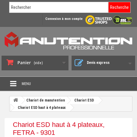
Recherche
Connexion à mon compte
Panier
Devis express
(vide)
MENU
PROMO DÉSTOCKAGE
Chariot de manutention
Chariot ESD
+
Chariot ESD haut à 4 plateaux
CHARIOT DE MANUTENTION
+
DIABLE DE MANUTENTION
Chariot ESD haut à 4 plateaux,
+
FETRA - 9301
BENNE BASCULANTE