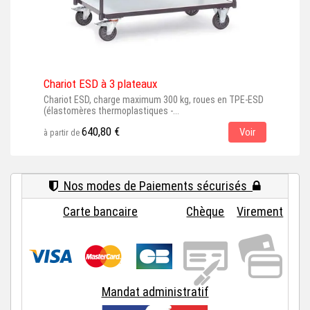
Chariot ESD à 3 plateaux
Cha
Chariot ESD, charge maximum 300 kg, roues en TPE-ESD
Char
(élastomères thermoplastiques -...
en T
640,80 €
Voir
à partir de
à par
Nos modes de Paiements sécurisés
Carte bancaire
Chèque
Virement
Mandat administratif