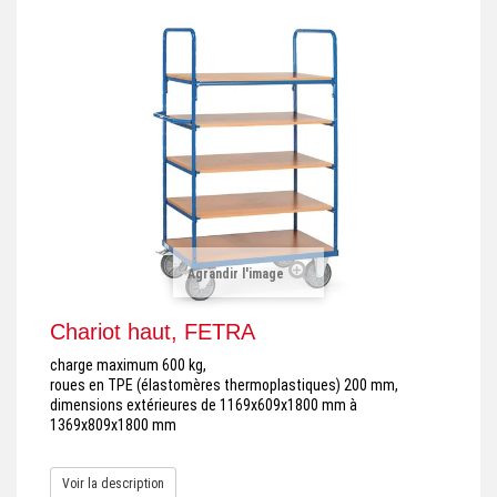
+
REMORQUE INDUSTRIELLE
+
ROULEUR ET PLATEAU ROULANT
+
TRANSPALETTE ET PALETTAGE
GERBEUR ET CRIC INDUSTRIEL
+
ACCESSOIRES ET COMPLÉMENTS
+
CHOIX PAR USAGE
Agrandir l'image
+
LEVAGE
Chariot haut, FETRA
charge maximum 600 kg,
roues en TPE (élastomères thermoplastiques) 200 mm,
dimensions extérieures de 1169x609x1800 mm à
1369x809x1800 mm
Voir la description