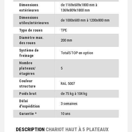
Dimensions
de 1169x609x1800 mm à
extérieures
1369x809x1800 mm
Dimensions
de 1000x600 mm à 1200x800 mm
utiles/intérieures
Type de roues
TPE
Diamètre max.
200 mm
des roues
Système de
TotalSTOP en option
freinage
Nombre
plateaux/
5
étagères
Couleur
RAL 5007
structure
Poids brut
de 75 kg à 104 kg
Délai
3 semaines
d'expédition
Garantie *
10 ans
DESCRIPTION
CHARIOT HAUT À 5 PLATEAUX