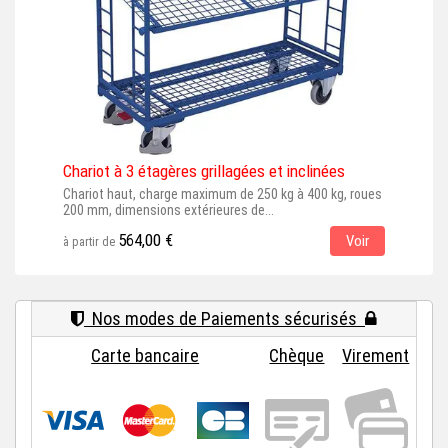
Chariot à 3 étagères grillagées et inclinées
Cha
Chariot haut, charge maximum de 250 kg à 400 kg, roues
Char
200 mm, dimensions extérieures de...
dime
564,00 €
Voir
à partir de
à par
Nos modes de Paiements sécurisés
Carte bancaire
Chèque
Virement