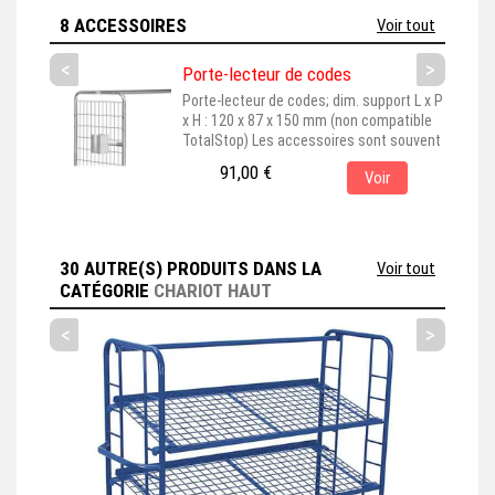
8 ACCESSOIRES
Voir tout
<
>
Porte-lecteur de codes
Porte-lecteur de codes; dim. support L x P
x H : 120 x 87 x 150 mm (non compatible
TotalStop) Les accessoires sont souvent
représentés montés sur leur produit de
91,00 €
Voir
base, pour une meilleure visualisation. En
choisissant cet accessoire, assurez-vous
qu'il est bien adapté au produit principal
que vous avez sélectionné. Cet
accessoire est couramment...
30 AUTRE(S) PRODUITS DANS LA
Voir tout
CATÉGORIE
CHARIOT HAUT
<
>