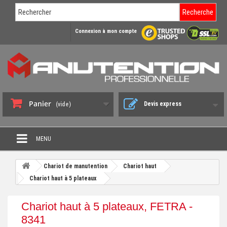
Recherche
Connexion à mon compte
Panier
Devis express
(vide)
MENU
PROMO DÉSTOCKAGE
Chariot de manutention
Chariot haut
+
Chariot haut à 5 plateaux
CHARIOT DE MANUTENTION
+
DIABLE DE MANUTENTION
Chariot haut à 5 plateaux, FETRA -
+
8341
BENNE BASCULANTE