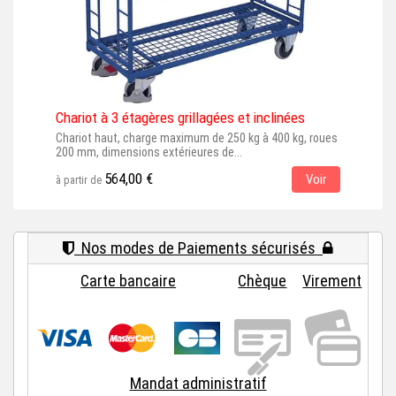
Chariot à 3 étagères grillagées et inclinées
Cha
Chariot haut, charge maximum de 250 kg à 400 kg, roues
Char
200 mm, dimensions extérieures de...
dime
564,00 €
Voir
à partir de
à par
Nos modes de Paiements sécurisés
Carte bancaire
Chèque
Virement
Mandat administratif