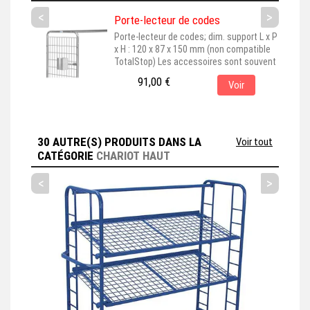
<
>
Porte-lecteur de codes
Porte-lecteur de codes; dim. support L x P
x H : 120 x 87 x 150 mm (non compatible
TotalStop) Les accessoires sont souvent
représentés montés sur leur produit de
91,00 €
Voir
base, pour une meilleure visualisation. En
choisissant cet accessoire, assurez-vous
qu'il est bien adapté au produit principal
que vous avez sélectionné. Cet
accessoire est couramment...
30 AUTRE(S) PRODUITS DANS LA
Voir tout
CATÉGORIE
CHARIOT HAUT
<
>