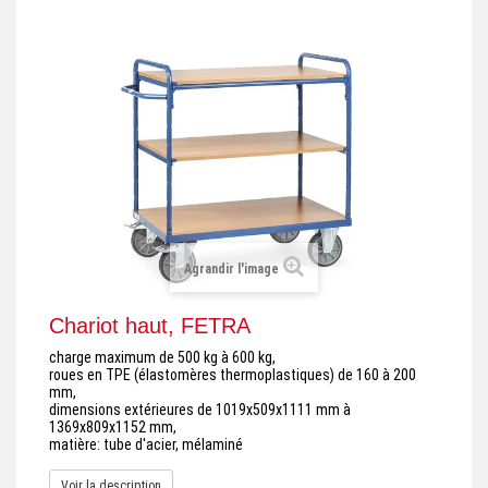
+
REMORQUE INDUSTRIELLE
+
ROULEUR ET PLATEAU ROULANT
+
TRANSPALETTE ET PALETTAGE
GERBEUR ET CRIC INDUSTRIEL
+
ACCESSOIRES ET COMPLÉMENTS
+
CHOIX PAR USAGE
Agrandir l'image
+
LEVAGE
Chariot haut, FETRA
charge maximum de 500 kg à 600 kg,
roues en TPE (élastomères thermoplastiques) de 160 à 200
mm,
dimensions extérieures de 1019x509x1111 mm à
1369x809x1152 mm,
matière: tube d'acier, mélaminé
Voir la description