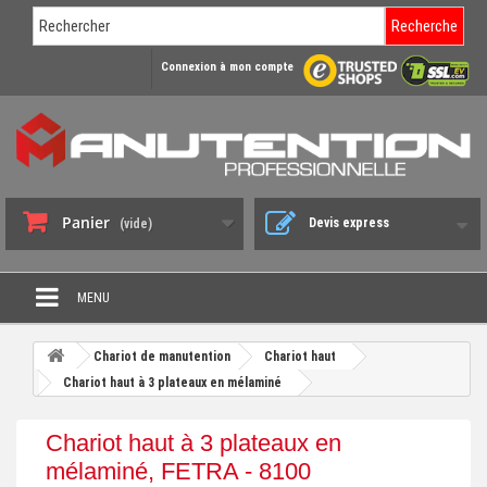
Recherche
Connexion à mon compte
Panier
Devis express
(vide)
MENU
PROMO DÉSTOCKAGE
Chariot de manutention
Chariot haut
+
Chariot haut à 3 plateaux en mélaminé
CHARIOT DE MANUTENTION
+
DIABLE DE MANUTENTION
Chariot haut à 3 plateaux en
+
mélaminé, FETRA - 8100
BENNE BASCULANTE