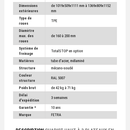
Dimensions
de 1019x509x1111 mm à 1369x809x1152
extérieures
mm
Type de
TPE
roues
Diamètre
max. des
de 160 à 200 mm
roues
Système de
TotalSTOP en option
freinage
Matières
tube d'acier, mélaminé
Structure
mécano-soudé
Couleur
RAL 5007
structure
Poids brut
de 42 kg à 71 kg
Délai
3 semaines
d'expédition
Garantie *
10 ans
Marque
FETRA