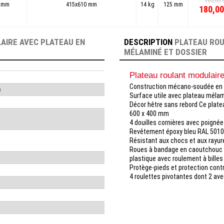
180,00 
0 mm
415x610 mm
14 kg
125 mm
180,00
AIRE AVEC PLATEAU EN
DESCRIPTION
PLATEAU ROU
MÉLAMINÉ ET DOSSIER
Plateau roulant modulai
Construction mécano-soudée en c
s
Surface utile avec plateau méla
Décor hêtre sans rebord Ce plat
600 x 400 mm
4 douilles cornières avec poigné
Revêtement époxy bleu RAL 501
Résistant aux chocs et aux rayu
Roues à bandage en caoutchouc t
plastique avec roulement à billes
Protège-pieds et protection contr
4 roulettes pivotantes dont 2 av