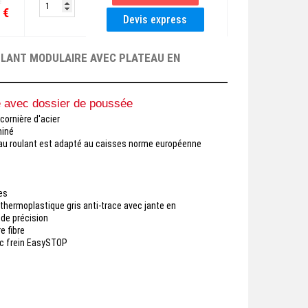
€
 €
LANT MODULAIRE AVEC PLATEAU EN
re avec dossier de poussée
ornière d'acier
miné
eau roulant est adapté au caisses norme européenne
e
0
res
hermoplastique gris anti-trace avec jante en
 de précision
e fibre
ec frein EasySTOP