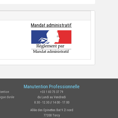
Mandat administratif
Manutention Professionnelle
tention
+33 1 83 75 37 79
ongue durée
du Lundi au Vendredi
8.30 - 12.30 // 14.00 - 17.00
Allée des Epinettes Bat 9 Zi nord
77200 Torcy