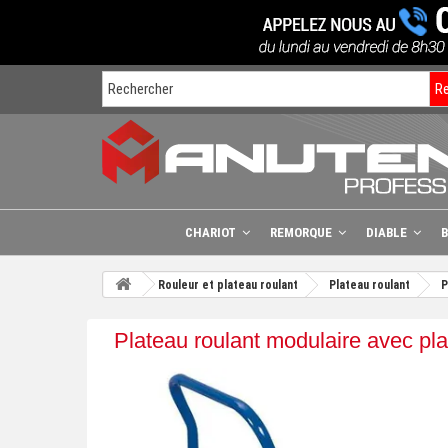
R
CHARIOT
REMORQUE
DIABLE
Rouleur et plateau roulant
Plateau roulant
P
Plateau roulant modulaire avec pl