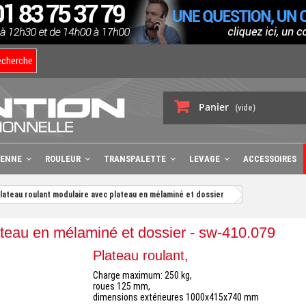
echerche
Panier
(vide)
BENNE
ROULEUR
TRANSPALETTE
LEVAGE
ACCESSOIRES
lateau roulant modulaire avec plateau en mélaminé et dossier
ateau en mélaminé et dossier - sw-410.079
Plateau roulant,
Charge maximum: 250 kg,
roues 125 mm,
dimensions extérieures 1000x415x740 mm