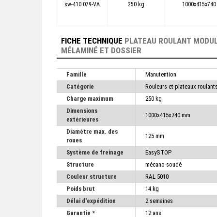
sw-410.079-VA
250 kg
1000x415x74
FICHE TECHNIQUE
PLATEAU ROULANT MODUL
MÉLAMINÉ ET DOSSIER
Famille
Manutention
Catégorie
Rouleurs et plateaux roulant
Charge maximum
250 kg
Dimensions
1000x415x740 mm
extérieures
Diamètre max. des
125 mm
roues
Système de freinage
EasySTOP
Structure
mécano-soudé
Couleur structure
RAL 5010
Poids brut
14 kg
Délai d'expédition
2 semaines
Garantie *
12 ans