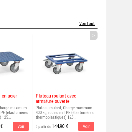
Voir tout
>
 en acier
Plateau roulant avec
Plateau roulant
armature ouverte
roulettes...
 Charge maximum:
Plateau roulant, Charge maximum:
Plateau roulant, 
 TPE (élastomères
400 kg, roues en TPE (élastomères
500 kg, roues 125
 125...
thermoplastiques) 125...
extérieures de...
 €
144,90 €
77,00 €
Voir
Voir
à partir de
à partir de