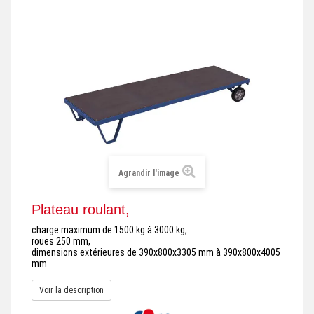
+
REMORQUE INDUSTRIELLE
+
ROULEUR ET PLATEAU ROULANT
+
TRANSPALETTE ET PALETTAGE
GERBEUR ET CRIC INDUSTRIEL
+
ACCESSOIRES ET COMPLÉMENTS
+
CHOIX PAR USAGE
Agrandir l'image
+
LEVAGE
Plateau roulant,
charge maximum de 1500 kg à 3000 kg,
roues 250 mm,
dimensions extérieures de 390x800x3305 mm à 390x800x4005
mm
Voir la description