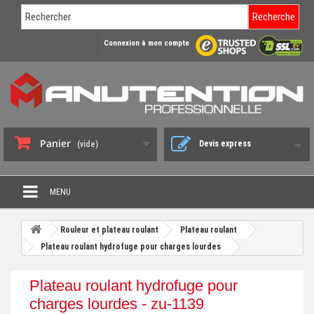
Recherche
Connexion à mon compte
Panier
Devis express
(vide)
MENU
PROMO DÉSTOCKAGE
Rouleur et plateau roulant
Plateau roulant
+
Plateau roulant hydrofuge pour charges lourdes
CHARIOT DE MANUTENTION
+
DIABLE DE MANUTENTION
Plateau roulant hydrofuge pour
+
charges lourdes - zu-1139
BENNE BASCULANTE