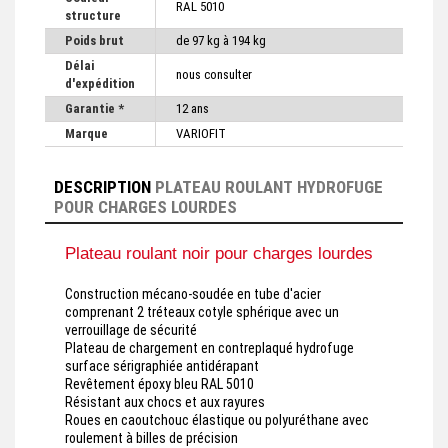
RAL 5010
structure
Poids brut
de 97 kg à 194 kg
Délai
nous consulter
d'expédition
Garantie *
12 ans
Marque
VARIOFIT
DESCRIPTION
PLATEAU ROULANT HYDROFUGE
POUR CHARGES LOURDES
Plateau roulant noir pour charges lourdes
Construction mécano-soudée en tube d'acier
comprenant 2 tréteaux cotyle sphérique avec un
verrouillage de sécurité
Plateau de chargement en contreplaqué hydrofuge
surface sérigraphiée antidérapant
Revêtement époxy bleu RAL 5010
Résistant aux chocs et aux rayures
Roues en caoutchouc élastique ou polyuréthane avec
roulement à billes de précision