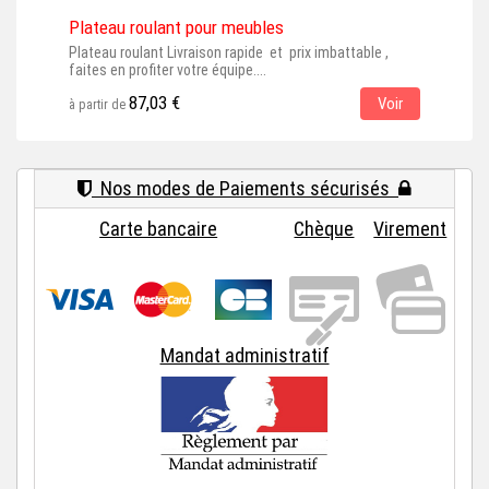
Plateau roulant pour meubles
Plat
Plateau roulant Livraison rapide et prix imbattable ,
Plat
faites en profiter votre équipe....
(éla
87,03 €
Voir
à partir de
à par
Nos modes de Paiements sécurisés
Carte bancaire
Chèque
Virement
Mandat administratif