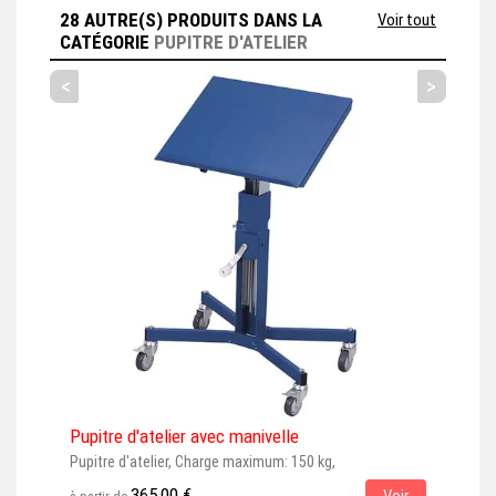
que vous avez sélectionné. Cet
28 AUTRE(S) PRODUITS DANS LA
Voir tout
accessoire est couramment...
CATÉGORIE
PUPITRE D'ATELIER
<
>
Pupitre d'atelier avec manivelle
Pupi
Pupitre d'atelier, Charge maximum: 150 kg,
Pupi
365,00 €