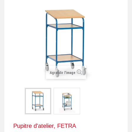
+
REMORQUE INDUSTRIELLE
+
ROULEUR ET PLATEAU ROULANT
+
TRANSPALETTE ET PALETTAGE
GERBEUR ET CRIC INDUSTRIEL
+
ACCESSOIRES ET COMPLÉMENTS
+
CHOIX PAR USAGE
Agrandir l'image
+
LEVAGE
Pupitre d'atelier, FETRA