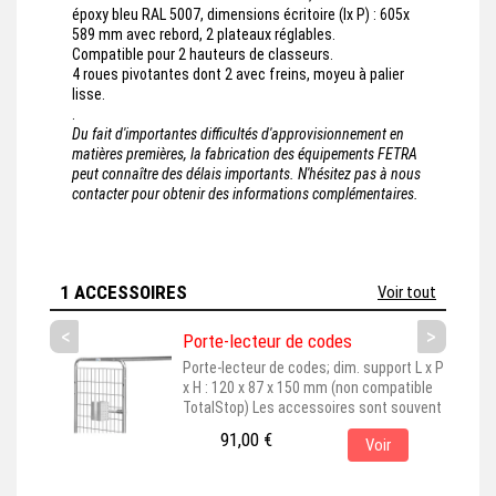
époxy bleu RAL 5007, dimensions écritoire (lx P) : 605x
589 mm avec rebord, 2 plateaux réglables.
Compatible pour 2 hauteurs de classeurs.
4 roues pivotantes dont 2 avec freins, moyeu à palier
lisse.
.
Du fait d'importantes difficultés d'approvisionnement en
matières premières, la fabrication des équipements FETRA
peut connaître des délais importants. N'hésitez pas à nous
contacter pour obtenir des informations complémentaires.
1 ACCESSOIRES
Voir tout
<
>
Porte-lecteur de codes
Porte-lecteur de codes; dim. support L x P
x H : 120 x 87 x 150 mm (non compatible
TotalStop) Les accessoires sont souvent
représentés montés sur leur produit de
91,00 €
Voir
base, pour une meilleure visualisation. En
choisissant cet accessoire, assurez-vous
qu'il est bien adapté au produit principal