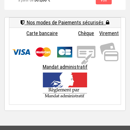
Voir
à partir de
à par
Nos modes de Paiements sécurisés
Carte bancaire
Chèque
Virement
Mandat administratif