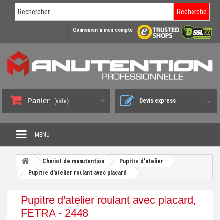
Recherche
Connexion à mon compte
Panier
Devis express
(vide)
MENU
PROMO DÉSTOCKAGE
Chariot de manutention
Pupitre d'atelier
+
Pupitre d'atelier roulant avec placard
CHARIOT DE MANUTENTION
+
DIABLE DE MANUTENTION
Pupitre d'atelier roulant avec placard,
+
FETRA - 2448
BENNE BASCULANTE