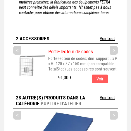
matières premières, la fabrication des équipements FETRA
peut connaître des délais importants. N'hésitez pas à nous
contacter pour obtenir des informations complémentaires.
2 ACCESSOIRES
Voir tout
<
>
Porte-lecteur de codes
Porte-lecteur de codes; dim. support L x P
x H : 120 x 87 x 150 mm (non compatible
TotalStop) Les accessoires sont souvent
représentés montés sur leur produit de
91,00 €
Voir
base, pour une meilleure visualisation. En
choisissant cet accessoire, assurez-vous
qu'il est bien adapté au produit principal
que vous avez sélectionné. Cet
28 AUTRE(S) PRODUITS DANS LA
Voir tout
accessoire est couramment...
CATÉGORIE
PUPITRE D'ATELIER
<
>