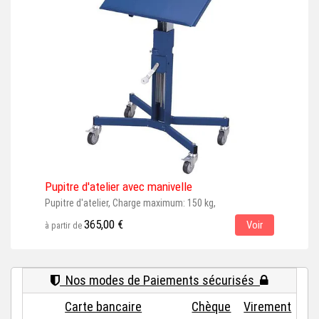
Pupitre d'atelier avec manivelle
Pupi
Pupitre d'atelier, Charge maximum: 150 kg,
Pupi
365,00 €
Voir
à partir de
à par
Nos modes de Paiements sécurisés
Carte bancaire
Chèque
Virement