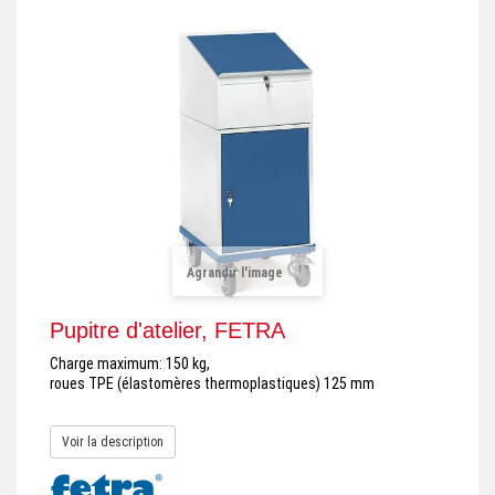
+
REMORQUE INDUSTRIELLE
+
ROULEUR ET PLATEAU ROULANT
+
TRANSPALETTE ET PALETTAGE
GERBEUR ET CRIC INDUSTRIEL
+
ACCESSOIRES ET COMPLÉMENTS
+
CHOIX PAR USAGE
Agrandir l'image
+
LEVAGE
Pupitre d'atelier, FETRA
Charge maximum: 150 kg,
roues TPE (élastomères thermoplastiques) 125 mm
Voir la description