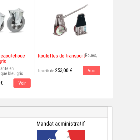
e caoutchouc
Roulettes de transport
Roue fixe band
Roues,
gris
tante en
Roues, Roue fixe 
253,00 €
Voir
à partir de
que bleu gris
36,00 €
à partir de
 €
Voir
Mandat administratif