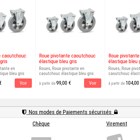
e caoutchouc
Roue pivotante caoutchouc
Roue pivotant
gris
élastique bleu gris
élastique bleu 
tante en
Roues, Roue pivotante en
Roues, Roue pivo
ique bleu gris
caoutchouc élastique bleu gris
caoutchouc élasti
€
99,00 €
104,00
Voir
Voir
à partir de
à partir de
Nos modes de Paiements sécurisés
Chèque
Virement