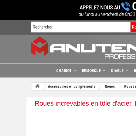
R
CHARIOT
REMORQUE
DIABLE
Accessoires et compléments
Roues
Roues i
Roues increvables en tôle d'acier