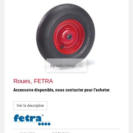
+
REMORQUE INDUSTRIELLE
+
ROULEUR ET PLATEAU ROULANT
+
TRANSPALETTE ET PALETTAGE
GERBEUR ET CRIC INDUSTRIEL
+
ACCESSOIRES ET COMPLÉMENTS
+
CHOIX PAR USAGE
Agrandir l'image
+
LEVAGE
Roues, FETRA
Accessoire disponible, nous contacter pour l'acheter.
Voir la description