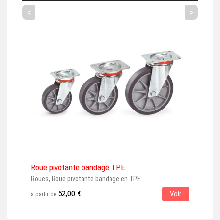
<
>
Roue pivotante bandage TPE
Rou
Roues, Roue pivotante bandage en TPE
Roue
gris
52,00 €
Voir
à partir de
à par