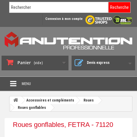
Recherche
Connexion à mon compte
Panier
Devis express
(vide)
MENU
PROMO DÉSTOCKAGE
Accessoires et compléments
Roues
+
Roues gonflables
CHARIOT DE MANUTENTION
+
DIABLE DE MANUTENTION
Roues gonflables, FETRA - 71120
+
BENNE BASCULANTE